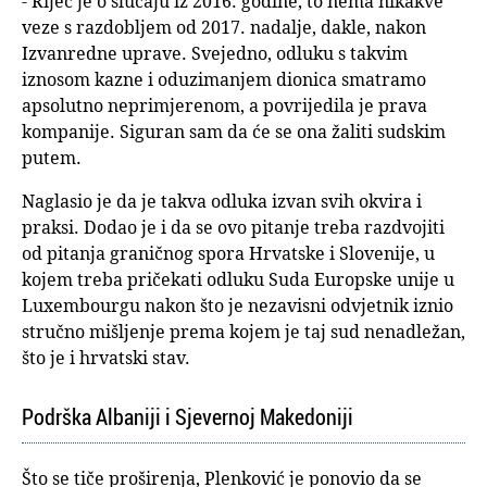
- Riječ je o slučaju iz 2016. godine, to nema nikakve
veze s razdobljem od 2017. nadalje, dakle, nakon
Izvanredne uprave. Svejedno, odluku s takvim
iznosom kazne i oduzimanjem dionica smatramo
apsolutno neprimjerenom, a povrijedila je prava
kompanije. Siguran sam da će se ona žaliti sudskim
putem.
Naglasio je da je takva odluka izvan svih okvira i
praksi. Dodao je i da se ovo pitanje treba razdvojiti
od pitanja graničnog spora Hrvatske i Slovenije, u
kojem treba pričekati odluku Suda Europske unije u
Luxembourgu nakon što je nezavisni odvjetnik iznio
stručno mišljenje prema kojem je taj sud nenadležan,
što je i hrvatski stav.
Podrška Albaniji i Sjevernoj Makedoniji
Što se tiče proširenja, Plenković je ponovio da se