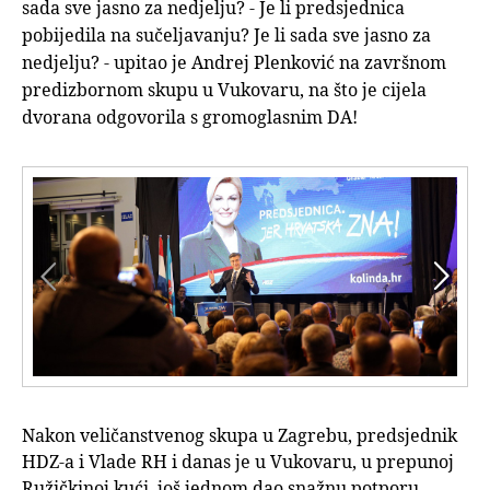
sada sve jasno za nedjelju? - Je li predsjednica
pobijedila na sučeljavanju? Je li sada sve jasno za
nedjelju? - upitao je Andrej Plenković na završnom
predizbornom skupu u Vukovaru, na što je cijela
dvorana odgovorila s gromoglasnim DA!


Nakon veličanstvenog skupa u Zagrebu, predsjednik
HDZ-a i Vlade RH i danas je u Vukovaru, u prepunoj
Ružičkinoj kući, još jednom dao snažnu potporu