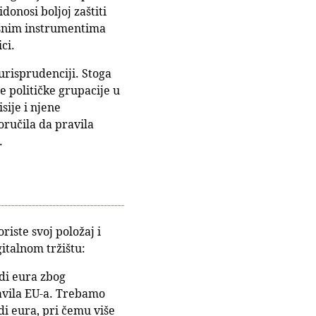
onosi boljoj zaštiti
žišnim instrumentima
ci.
urisprudenciji. Stoga
je političke grupacije u
sije i njene
oručila da pravila
.
iste svoj položaj i
italnom tržištu:
rdi eura zbog
avila EU-a. Trebamo
rdi eura, pri čemu više