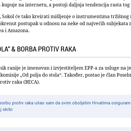
kupuje na internetu, a postoji daljnja tendencija rasta tog 
 Sokol će tako kreirati mišljenje o instrumentima tržišnog
 pokrenut postupak u odnosu na neke od najvećih subjekata n
ea i Amazona.
OLA“ & BORBA PROTIV RAKA
ik ranije je imenovan i izvjestiteljem EPP-a za usluge na j
 komisije „Od polja do stola“. Također, postao je član Pos
rotiv raka (BECA).
borbu protiv raka ušao sam da svim oboljelim Hrvatima osiguram 
j skrbi