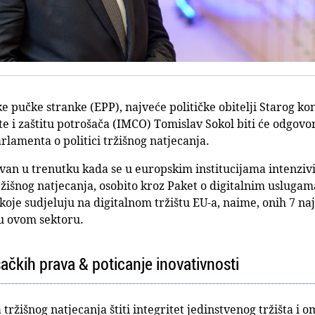
ke pučke stranke (EPP), najveće političke obitelji Starog k
te i zaštitu potrošača (IMCO) Tomislav Sokol biti će odgov
lamenta o politici tržišnog natjecanja.
van u trenutku kada se u europskim institucijama intenziv
šnog natjecanja, osobito kroz Paket o digitalnim uslugam
koje sudjeluju na digitalnom tržištu EU-a, naime, onih 7 na
u ovom sektoru.
šačkih prava & poticanje inovativnosti
 tržišnog natjecanja štiti integritet jedinstvenog tržišta 