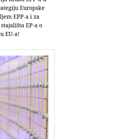
rategiju Europske
eljem EPP-a i za
stajališta EP-a o
tu EU-a!