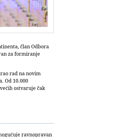
ontinenta, član Odbora
oran za formiranje
irao rad na novim
a. Od 10.000
jvećih ostvaruje čak
i omogućuje ravnopravan