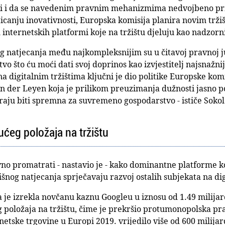
li i da se navedenim pravnim mehanizmima nedvojbeno prid
ticanju inovativnosti, Europska komisija planira novim tr
h internetskih platformi koje na tržištu djeluju kao nadzorni
nog natjecanja među najkompleksnijim su u čitavoj pravnoj j
tvo što ću moći dati svoj doprinos kao izvjestitelj najsnažni
a digitalnim tržištima ključni je dio politike Europske komi
n der Leyen koja je prilikom preuzimanja dužnosti jasno p
raju biti spremna za suvremeno gospodarstvo - ističe Sokol
ućeg položaja na tržištu
 promatrati - nastavio je - kako dominantne platforme kor
šnog natjecanja sprječavaju razvoj ostalih subjekata na dig
a je izrekla novčanu kaznu Googleu u iznosu od 1.49 milija
 položaja na tržištu, čime je prekršio protumonopolska pr
ernetske trgovine u Europi 2019. vrijedilo više od 600 milija