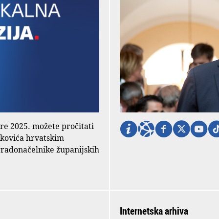
ore 2025. možete pročitati
nkovića hrvatskim
gradonačelnike županijskih
Internetska arhiva