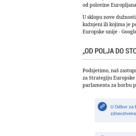
od polovine Europljana 
U sklopu nove dužnosti,
kažnjeni ili kojima je
Europske unije - Googl
„OD POLJA DO ST
Podsjetimo, naš zastupn
za Strategiju Europske
parlamenta za borbu p
U Odbor za 
zdravstveno