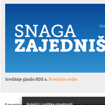
Središnje glasilo HDZ-a.
Pročitajte ovdje.
Kolačići i politika privatnosti
© Hrvatska demokratska zajednica. Sva prava pridržana. | Adresa: Trg žrta