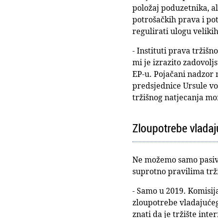
položaj poduzetnika, a
potrošačkih prava i po
regulirati ulogu veliki
- Instituti prava tržiš
mi je izrazito zadovoljs
EP-u. Pojačani nadzor n
predsjednice Ursule vo
tržišnog natjecanja mo
Zloupotrebe vladaj
Ne možemo samo pasivno
suprotno pravilima trži
- Samo u 2019. Komisij
zloupotrebe vladajućeg
znati da je tržište int