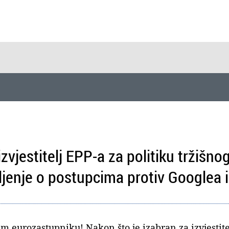
zvjestitelj EPP-a za politiku tržišnog
šljenje o postupcima protiv Googlea
 eurozastupniku! Nakon što je izabran za izvjestite