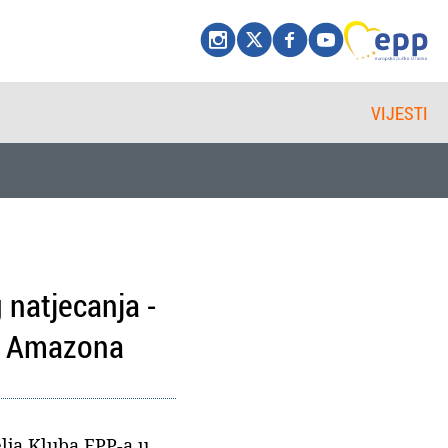
VIJESTI
 natjecanja -
 i Amazona
lja Kluba EPP-a u