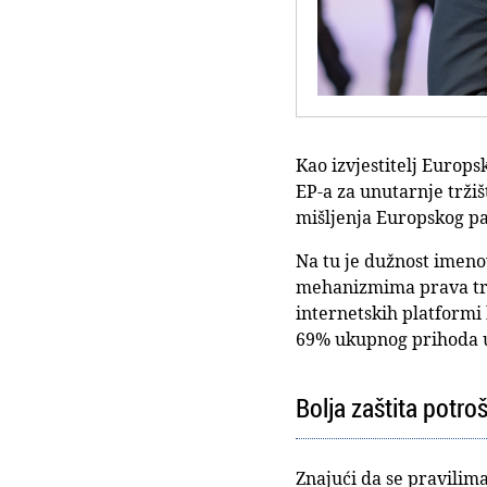
Kao izvjestitelj Europs
EP-a za unutarnje tržiš
mišljenja Europskog par
Na tu je dužnost imeno
mehanizmima prava trži
internetskih platformi 
69% ukupnog prihoda 
Bolja zaštita potro
Znajući da se pravilima