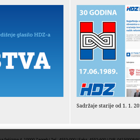
Sadržaje starije od 1. 1. 
va fašizma 4, 10000 Zagreb | Tel.: 4553-000 | Faks: 4552-600 | OIB: 0415000846