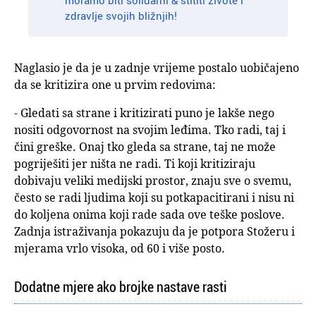
moramo biti solidarni & štititi živote i
zdravlje svojih bližnjih!
Naglasio je da je u zadnje vrijeme postalo uobičajeno
da se kritizira one u prvim redovima:
- Gledati sa strane i kritizirati puno je lakše nego
nositi odgovornost na svojim leđima. Tko radi, taj i
čini greške. Onaj tko gleda sa strane, taj ne može
pogriješiti jer ništa ne radi. Ti koji kritiziraju
dobivaju veliki medijski prostor, znaju sve o svemu,
često se radi ljudima koji su potkapacitirani i nisu ni
do koljena onima koji rade sada ove teške poslove.
Zadnja istraživanja pokazuju da je potpora Stožeru i
mjerama vrlo visoka, od 60 i više posto.
Dodatne mjere ako brojke nastave rasti