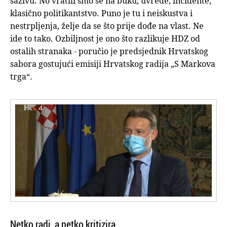
sazivu. No vratili smo se na buku, uvrede, incidente,
klasično politikantstvo. Puno je tu i neiskustva i
nestrpljenja, želje da se što prije dođe na vlast. Ne
ide to tako. Ozbiljnost je ono što razlikuje HDZ od
ostalih stranaka - poručio je predsjednik Hrvatskog
sabora gostujući emisiji Hrvatskog radija „S Markova
trga“.
Netko radi, a netko kritizira