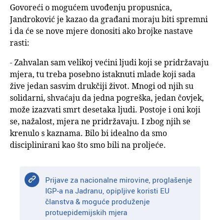
Govoreći o mogućem uvođenju propusnica,
Jandroković je kazao da građani moraju biti spremni
i da će se nove mjere donositi ako brojke nastave
rasti:
- Zahvalan sam velikoj većini ljudi koji se pridržavaju
mjera, tu treba posebno istaknuti mlade koji sada
žive jedan sasvim drukčiji život. Mnogi od njih su
solidarni, shvaćaju da jedna pogreška, jedan čovjek,
može izazvati smrt desetaka ljudi. Postoje i oni koji
se, nažalost, mjera ne pridržavaju. I zbog njih se
krenulo s kaznama. Bilo bi idealno da smo
disciplinirani kao što smo bili na proljeće.
Prijave za nacionalne mirovine, proglašenje
IGP-a na Jadranu, opipljive koristi EU
članstva & moguće produženje
protuepidemijskih mjera