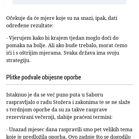
Očekuje da će mjere koje su na snazi, ipak, dati
određene rezultate:
- Vjerujem kako bi krajem tjedan moglo doći do
pomaka na bolje. Ali ako bude trebalo, morat ćemo
ići i s oštrijim mjerama. Svaka država ima svoju
strategiju.
Plitke podvale obijesne oporbe
Istaknuo je da se već puno puta u Saboru
raspravljalo o radu Stožera i zakonima te se ne slaže
s tvrdnjom oporbe da su za takve rasprave
rezervirani večernji, slabije praćeni termini:
- Unazad mjesec dana raspravili smo pet velikih tema
koje je predložila oporba. Ovo zadnje što se dogodilo