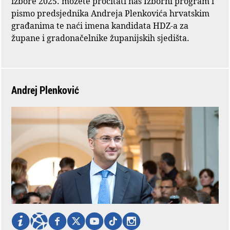
izbore 2025. možete pročitati naš Izborni program i
pismo predsjednika Andreja Plenkovića hrvatskim
građanima te naći imena kandidata HDZ-a za
župane i gradonačelnike županijskih sjedišta.
Andrej Plenković