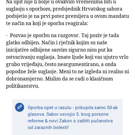
Na upit nije li bolje u ovakvim vremenima biti u
suglasju s oporbom, predsjednik Hrvatskog sabora
podsjetio je na prvi potez premijera u ovom mandatu
te način na koji je oporba reagirala:
- Pozvao je oporbu na razgovor. Taj poziv je tada
glatko odbijen. Način i rječnik kojim su naše
inicijative odbijene sasvim sigurno nisu put ka
ostvarivanju suglasja. Imate ljude koji vas ujutro vrlo
grubo vrijeđaju, često neargumentirano, a onda
popodne žele suglasje. Meni to ne izgleda ni realno ni
dobronamjerno. Mislim da se radi o klasičnom
politikantstvu.
Oporba opet u rasulu - prikupila samo 50-ak
glasova. Sabor usvojio 5. krug porezne
reforme & novi Zakon o zaštiti pučanstva
od zaraznih bolesti!