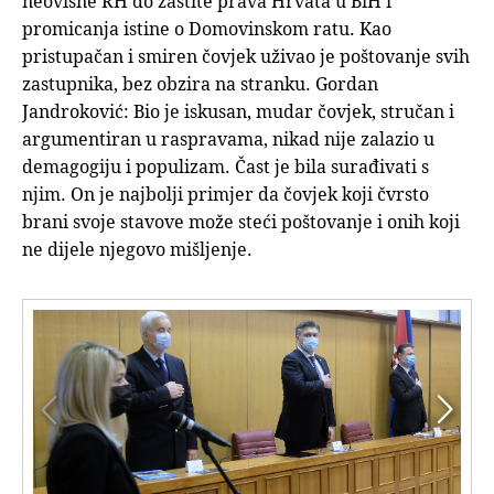
neovisne RH do zaštite prava Hrvata u BiH i
promicanja istine o Domovinskom ratu. Kao
pristupačan i smiren čovjek uživao je poštovanje svih
zastupnika, bez obzira na stranku. Gordan
Jandroković: Bio je iskusan, mudar čovjek, stručan i
argumentiran u raspravama, nikad nije zalazio u
demagogiju i populizam. Čast je bila surađivati s
njim. On je najbolji primjer da čovjek koji čvrsto
brani svoje stavove može steći poštovanje i onih koji
ne dijele njegovo mišljenje.

