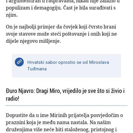
i argumentiran u raspravama, nikad nije zalazio u
populizam i demagogiju. Čast je bila surađivati s
njim.
On je najbolji primjer da čovjek koji čvrsto brani
svoje stavove može steći poštovanje i onih koji ne
dijele njegovo mišljenje.
Hrvatski sabor oprostio se od Miroslava
Tuđmana
Đuro Njavro: Dragi Miro, vrijedilo je sve što si živio i
radio!
Dopustite da u ime Mirinih prijatelja posvjedočim o
praznini koja je među nama nastala. Na našim
druženjima više neće biti staloženog, pristojnog i