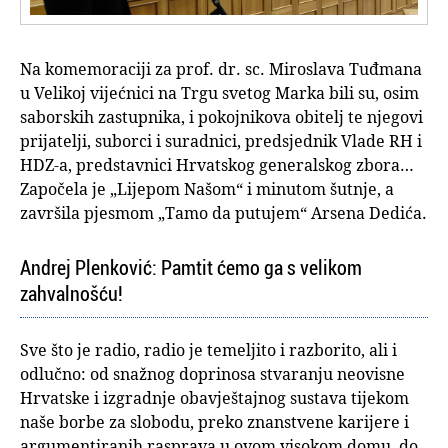
Na komemoraciji za prof. dr. sc. Miroslava Tuđmana
u Velikoj vijećnici na Trgu svetog Marka bili su, osim
saborskih zastupnika, i pokojnikova obitelj te njegovi
prijatelji, suborci i suradnici, predsjednik Vlade RH i
HDZ-a, predstavnici Hrvatskog generalskog zbora…
Započela je „Lijepom Našom“ i minutom šutnje, a
završila pjesmom „Tamo da putujem“ Arsena Dedića.
Andrej Plenković: Pamtit ćemo ga s velikom
zahvalnošću!
Sve što je radio, radio je temeljito i razborito, ali i
odlučno: od snažnog doprinosa stvaranju neovisne
Hrvatske i izgradnje obavještajnog sustava tijekom
naše borbe za slobodu, preko znanstvene karijere i
argumentiranih rasprava u ovom visokom domu, do