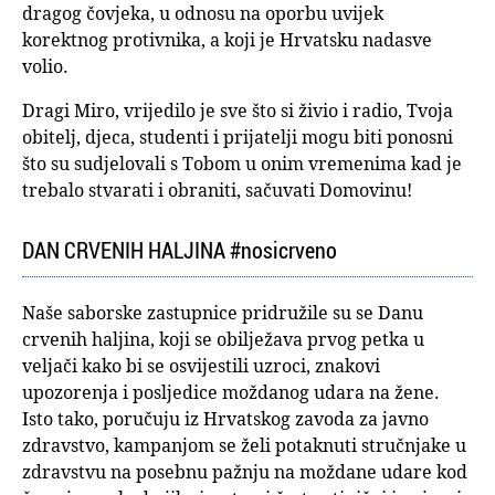
dragog čovjeka, u odnosu na oporbu uvijek
korektnog protivnika, a koji je Hrvatsku nadasve
volio.
Dragi Miro, vrijedilo je sve što si živio i radio, Tvoja
obitelj, djeca, studenti i prijatelji mogu biti ponosni
što su sudjelovali s Tobom u onim vremenima kad je
trebalo stvarati i obraniti, sačuvati Domovinu!
DAN CRVENIH HALJINA #nosicrveno
Naše saborske zastupnice pridružile su se Danu
crvenih haljina, koji se obilježava prvog petka u
veljači kako bi se osvijestili uzroci, znakovi
upozorenja i posljedice moždanog udara na žene.
Isto tako, poručuju iz Hrvatskog zavoda za javno
zdravstvo, kampanjom se želi potaknuti stručnjake u
zdravstvu na posebnu pažnju na moždane udare kod