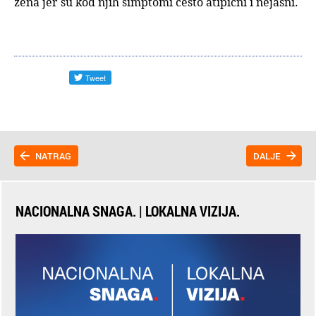
žena jer su kod njih simptomi često atipični i nejasni.
NATRAG
DALJE
NACIONALNA SNAGA. | LOKALNA VIZIJA.