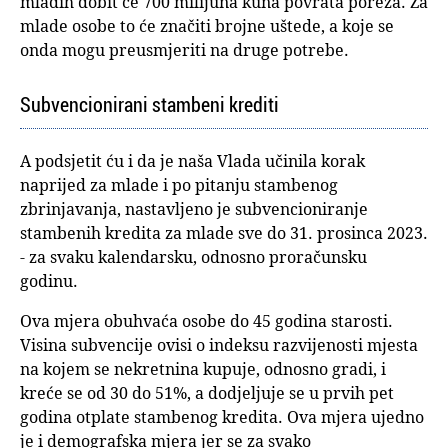
mladih dobit će 700 milijuna kuna povrata poreza. Za
mlade osobe to će značiti brojne uštede, a koje se
onda mogu preusmjeriti na druge potrebe.
Subvencionirani stambeni krediti
A podsjetit ću i da je naša Vlada učinila korak
naprijed za mlade i po pitanju stambenog
zbrinjavanja, nastavljeno je subvencioniranje
stambenih kredita za mlade sve do 31. prosinca 2023.
- za svaku kalendarsku, odnosno proračunsku
godinu.
Ova mjera obuhvaća osobe do 45 godina starosti.
Visina subvencije ovisi o indeksu razvijenosti mjesta
na kojem se nekretnina kupuje, odnosno gradi, i
kreće se od 30 do 51%, a dodjeljuje se u prvih pet
godina otplate stambenog kredita. Ova mjera ujedno
je i demografska mjera jer se za svako