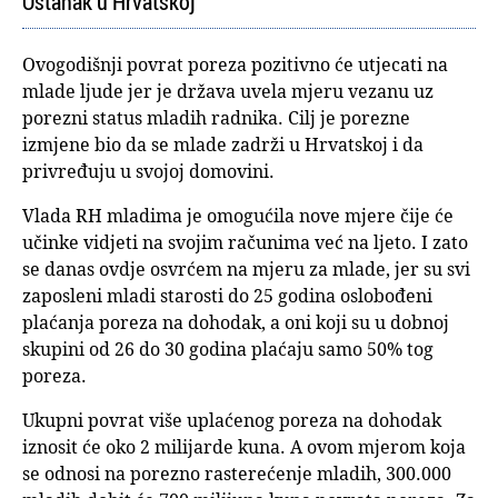
Ostanak u Hrvatskoj
Ovogodišnji povrat poreza pozitivno će utjecati na
mlade ljude jer je država uvela mjeru vezanu uz
porezni status mladih radnika. Cilj je porezne
izmjene bio da se mlade zadrži u Hrvatskoj i da
privređuju u svojoj domovini.
Vlada RH mladima je omogućila nove mjere čije će
učinke vidjeti na svojim računima već na ljeto. I zato
se danas ovdje osvrćem na mjeru za mlade, jer su svi
zaposleni mladi starosti do 25 godina oslobođeni
plaćanja poreza na dohodak, a oni koji su u dobnoj
skupini od 26 do 30 godina plaćaju samo 50% tog
poreza.
Ukupni povrat više uplaćenog poreza na dohodak
iznosit će oko 2 milijarde kuna. A ovom mjerom koja
se odnosi na porezno rasterećenje mladih, 300.000