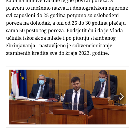
kada na njihove račune legne povrat poreza. S
pravom to možemo nazvati i demografskom mjerom:
svi zaposleni do 25 godina potpuno su oslobođeni
poreza na dohodak, a oni od 26 do 30 godina plaćaju
samo 50 posto tog poreza. Podsjetit ću i da je Vlada
učinila iskorak za mlade i po pitanju stambenog
zbrinjavanja - nastavljeno je subvencioniranje
stambenih kredita sve do kraja 2023. godine.

