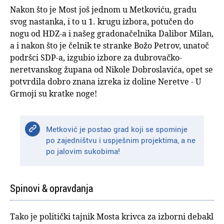
Nakon što je Most još jednom u Metkoviću, gradu
svog nastanka, i to u 1. krugu izbora, potučen do
nogu od HDZ-a i našeg gradonačelnika Dalibor Milan,
a i nakon što je čelnik te stranke Božo Petrov, unatoč
podršci SDP-a, izgubio izbore za dubrovačko-
neretvanskog župana od Nikole Dobroslavića, opet se
potvrdila dobro znana izreka iz doline Neretve - U
Grmoji su kratke noge!
Metković je postao grad koji se spominje
po zajedništvu i uspješnim projektima, a ne
po jalovim sukobima!
Spinovi & opravdanja
Tako je politički tajnik Mosta krivca za izborni debakl