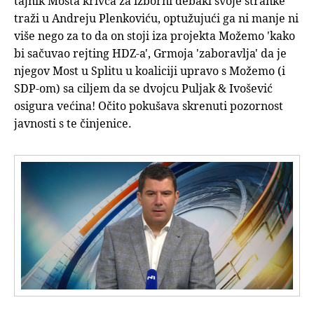
tajnik Mosta krivca za izborni debakl svoje stranke
traži u Andreju Plenkoviću, optužujući ga ni manje ni
više nego za to da on stoji iza projekta Možemo 'kako
bi sačuvao rejting HDZ-a', Grmoja 'zaboravlja' da je
njegov Most u Splitu u koaliciji upravo s Možemo (i
SDP-om) sa ciljem da se dvojcu Puljak & Ivošević
osigura većina! Očito pokušava skrenuti pozornost
javnosti s te činjenice.