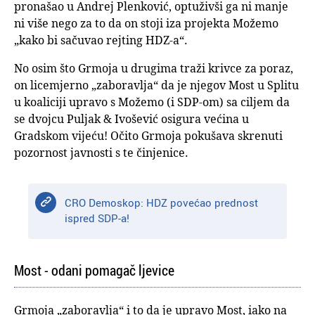
pronašao u Andrej Plenković, optuživši ga ni manje
ni više nego za to da on stoji iza projekta Možemo
„kako bi sačuvao rejting HDZ-a“.
No osim što Grmoja u drugima traži krivce za poraz,
on licemjerno „zaboravlja“ da je njegov Most u Splitu
u koaliciji upravo s Možemo (i SDP-om) sa ciljem da
se dvojcu Puljak & Ivošević osigura većina u
Gradskom vijeću! Očito Grmoja pokušava skrenuti
pozornost javnosti s te činjenice.
CRO Demoskop: HDZ povećao prednost
ispred SDP-a!
Most - odani pomagač ljevice
Grmoja „zaboravlja“ i to da je upravo Most, iako na