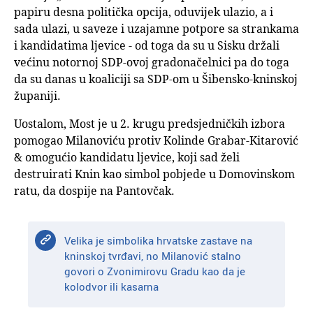
papiru desna politička opcija, oduvijek ulazio, a i
sada ulazi, u saveze i uzajamne potpore sa strankama
i kandidatima ljevice - od toga da su u Sisku držali
većinu notornoj SDP-ovoj gradonačelnici pa do toga
da su danas u koaliciji sa SDP-om u Šibensko-kninskoj
županiji.
Uostalom, Most je u 2. krugu predsjedničkih izbora
pomogao Milanoviću protiv Kolinde Grabar-Kitarović
& omogućio kandidatu ljevice, koji sad želi
destruirati Knin kao simbol pobjede u Domovinskom
ratu, da dospije na Pantovčak.
Velika je simbolika hrvatske zastave na
kninskoj tvrđavi, no Milanović stalno
govori o Zvonimirovu Gradu kao da je
kolodvor ili kasarna