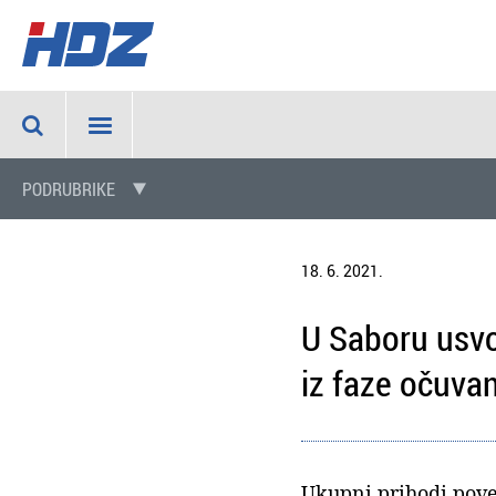
PODRUBRIKE
18. 6. 2021.
U Saboru usvo
iz faze očuvan
Ukupni prihodi poveć