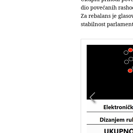
dio povećanih rashod
Za rebalans je glaso
stabilnost parlament
