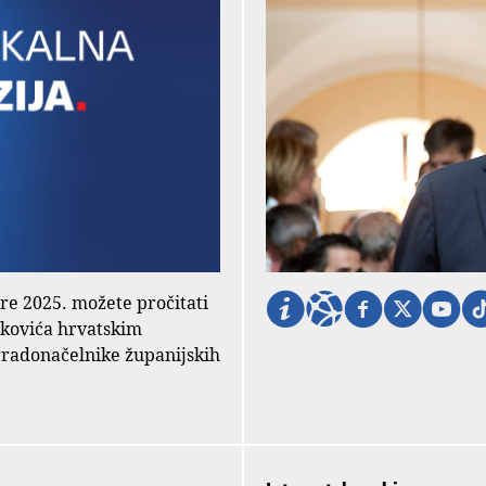
ore 2025. možete pročitati
nkovića hrvatskim
gradonačelnike županijskih