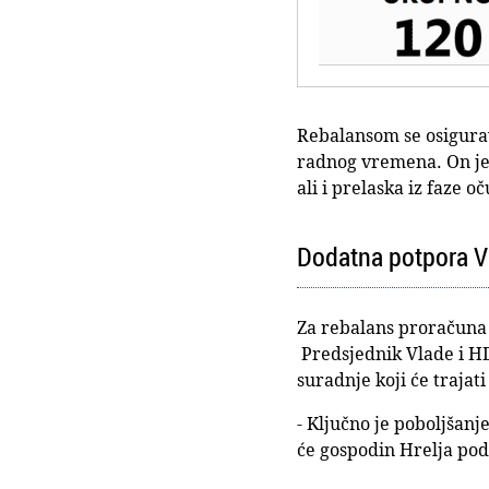
Rebalansom se osigurav
radnog vremena. On je 
ali i prelaska iz faze 
Dodatna potpora Vl
Za rebalans proračuna 
Predsjednik Vlade i HD
suradnje koji će trajat
- Ključno je poboljšanj
će gospodin Hrelja pod