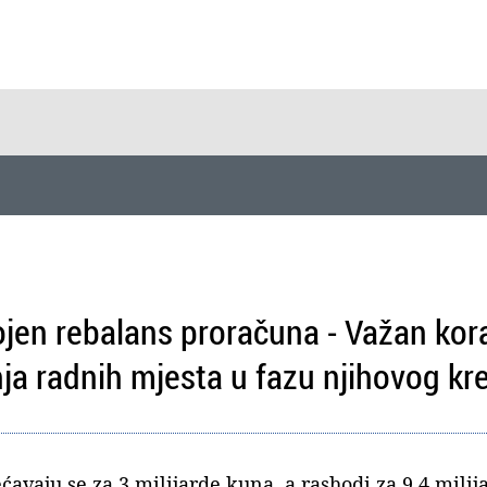
jen rebalans proračuna - Važan kor
ja radnih mjesta u fazu njihovog kre
avaju se za 3 milijarde kuna, a rashodi za 9,4 milij