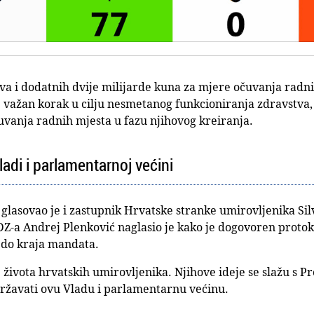
a i dodatnih dvije milijarde kuna za mjere očuvanja radni
važan korak u cilju nesmetanog funkcioniranja zdravstva, dr
očuvanja radnih mjesta u fazu njihovog kreiranja.
adi i parlamentarnoj većini
glasovao je i zastupnik Hrvatske stranke umirovljenika Sil
Z-a Andrej Plenković naglasio je kako je dogovoren protok
i do kraja mandata.
e života hrvatskih umirovljenika. Njihove ideje se slažu s 
ržavati ovu Vladu i parlamentarnu većinu.