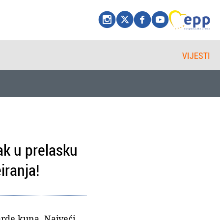
VIJESTI
ak u prelasku
iranja!
arde kuna. Najveći