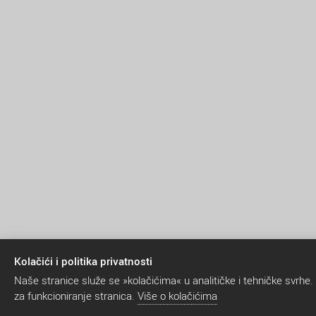
Kolačići i politika privatnosti
Naše stranice služe se »kolačićima« u analitičke i tehničke svrhe.
za funkcioniranje stranica.
Više o kolačićima