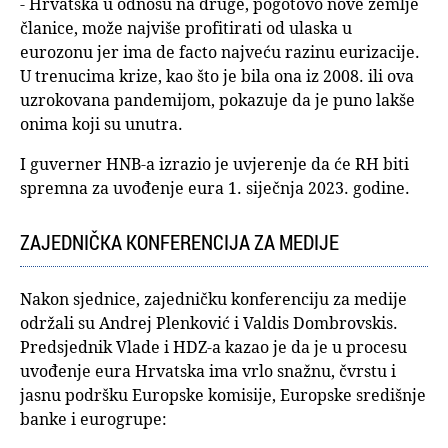
- Hrvatska u odnosu na druge, pogotovo nove zemlje
članice, može najviše profitirati od ulaska u
eurozonu jer ima de facto najveću razinu eurizacije.
U trenucima krize, kao što je bila ona iz 2008. ili ova
uzrokovana pandemijom, pokazuje da je puno lakše
onima koji su unutra.
I guverner HNB-a izrazio je uvjerenje da će RH biti
spremna za uvođenje eura 1. siječnja 2023. godine.
ZAJEDNIČKA KONFERENCIJA ZA MEDIJE
Nakon sjednice, zajedničku konferenciju za medije
održali su Andrej Plenković i Valdis Dombrovskis.
Predsjednik Vlade i HDZ-a kazao je da je u procesu
uvođenje eura Hrvatska ima vrlo snažnu, čvrstu i
jasnu podršku Europske komisije, Europske središnje
banke i eurogrupe: