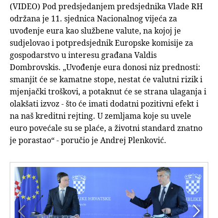
(VIDEO) Pod predsjedanjem predsjednika Vlade RH
održana je 11. sjednica Nacionalnog vijeća za
uvođenje eura kao službene valute, na kojoj je
sudjelovao i potpredsjednik Europske komisije za
gospodarstvo u interesu građana Valdis
Dombrovskis. „Uvođenje eura donosi niz prednosti:
smanjit će se kamatne stope, nestat će valutni rizik i
mjenjački troškovi, a potaknut će se strana ulaganja i
olakšati izvoz - što će imati dodatni pozitivni efekt i
na naš kreditni rejting. U zemljama koje su uvele
euro povećale su se plaće, a životni standard znatno
je porastao“ - poručio je Andrej Plenković.

