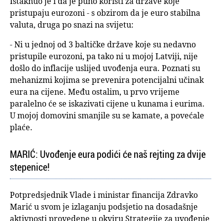
Istaknuo je i da je puno koristi za države koje
pristupaju eurozoni - s obzirom da je euro stabilna
valuta, druga po snazi na svijetu:
- Ni u jednoj od 3 baltičke države koje su nedavno
pristupile eurozoni, pa tako ni u mojoj Latviji, nije
došlo do inflacije uslijed uvođenja eura. Poznati su
mehanizmi kojima se prevenira potencijalni učinak
eura na cijene. Među ostalim, u prvo vrijeme
paralelno će se iskazivati cijene u kunama i eurima.
U mojoj domovini smanjile su se kamate, a povećale
plaće.
MARIĆ: Uvođenje eura podići će naš rejting za dvije
stepenice!
Potpredsjednik Vlade i ministar financija Zdravko
Marić u svom je izlaganju podsjetio na dosadašnje
aktivnosti provedene u okviru Strategije za uvođenje