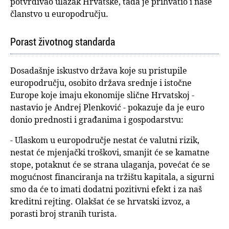
potvrđivao ulazak Hrvatske, tada je prihvatio i naše
članstvo u europodručju.
Porast životnog standarda
Dosadašnje iskustvo država koje su pristupile
europodručju, osobito država srednje i istočne
Europe koje imaju ekonomije slične Hrvatskoj -
nastavio je Andrej Plenković - pokazuje da je euro
donio prednosti i građanima i gospodarstvu:
- Ulaskom u europodručje nestat će valutni rizik,
nestat će mjenjački troškovi, smanjit će se kamatne
stope, potaknut će se strana ulaganja, povećat će se
mogućnost financiranja na tržištu kapitala, a sigurni
smo da će to imati dodatni pozitivni efekt i za naš
kreditni rejting. Olakšat će se hrvatski izvoz, a
porasti broj stranih turista.