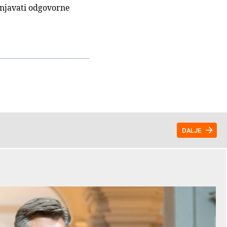
žnjavati odgovorne
.
DALJE