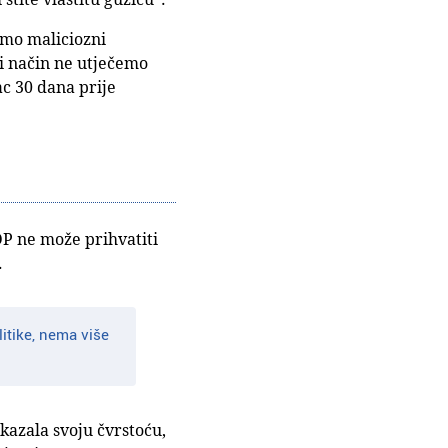
amo maliciozni
ji način ne utječemo
ac 30 dana prije
DP ne može prihvatiti
.
itike, nema više
azala svoju čvrstoću,