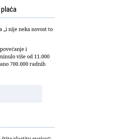
 plaća
„i nije neka novost to
 povećanje i
eminulo više od 11.000
vano 700.000 radnih
tite vlastitu guzicu“: