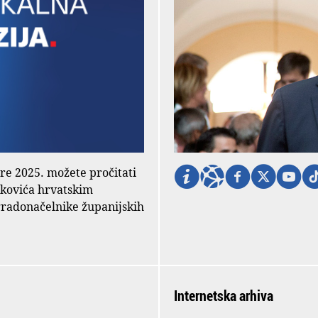
ore 2025. možete pročitati
nkovića hrvatskim
gradonačelnike županijskih
Internetska arhiva