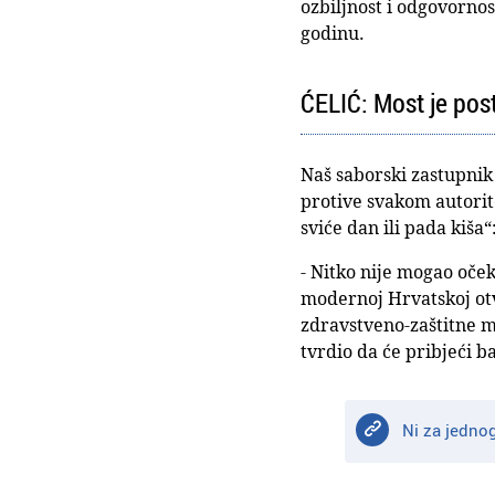
ozbiljnost i odgovornos
godinu.
ĆELIĆ: Most je pos
Naš saborski zastupnik 
protive svakom autorite
sviće dan ili pada kiša“
- Nitko nije mogao oček
modernoj Hrvatskoj otv
zdravstveno-zaštitne m
tvrdio da će pribjeći b
Ni za jednog