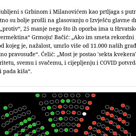
ljubljeni s Grbinom i Milanovićem kao prtljaga s put
no su bolje prošli na glasovanju o Izvješću glavne d
 „protiv“, 25 manje nego što ih oporba ima u Hrvatsk
vermektina“ Grmoju! Bačić: „Ako im smeta rekordni 
od kojeg je, nažalost, umrlo više od 11.000 naših gra
no pravosuđe“. Ćelić: „Most je postao 'sekta kvekera'
itetu, svemu i svačemu, i cijepljenju i COVID potvrda
i pada kiša“.