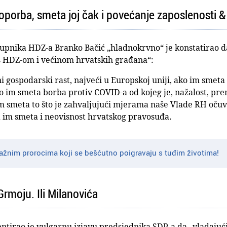
oporba, smeta joj čak i povećanje zaposlenosti &
upnika HDZ-a Branko Bačić „hladnokrvno“ je konstatirao da 
 s HDZ-om i većinom hrvatskih građana“:
 gospodarski rast, najveći u Europskoj uniji, ako im smeta
ko im smeta borba protiv COVID-a od kojeg je, nažalost, pr
m smeta to što je zahvaljujući mjerama naše Vlade RH oču
a im smeta i neovisnost hrvatskog pravosuđa.
lažnim prorocima koji se bešćutno poigravaju s tuđim životima!
rmoju. Ili Milanovića
tirao je vulgarnu izjavu predsjednika SDP-a da „vladajući š