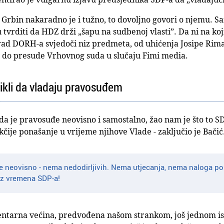
a Grbin nakaradno je i tužno, to dovoljno govori o njemu. S
tvrditi da HDZ drži „šapu na sudbenoj vlasti”. Da ni na ko
a rad DORH-a svjedoči niz predmeta, od uhićenja Josipe Rim
 do presude Vrhovnog suda u slučaju Fimi media.
ikli da vladaju pravosuđem
da je pravosuđe neovisno i samostalno, žao nam je što to S
ukčije ponašanje u vrijeme njihove Vlade - zaključio je Bačić
e neovisno - nema nedodirljivih. Nema utjecanja, nema naloga pol
iz vremena SDP-a!
ntarna većina, predvođena našom strankom, još jednom isk