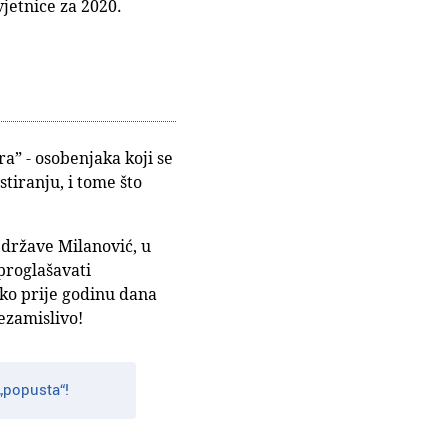
vjetnice za 2020.
ra” - osobenjaka koji se
tiranju, i tome što
k države Milanović, u
proglašavati
tko prije godinu dana
nezamislivo!
 „popusta“!