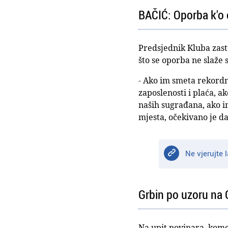
BAČIĆ: Oporba k'o 
Predsjednik Kluba zast
što se oporba ne slaže
- Ako im smeta rekordni
zaposlenosti i plaća, a
naših sugrađana, ako i
mjesta, očekivano je d
Ne vjerujte 
Grbin po uzoru na G
Na upit novinara, komen