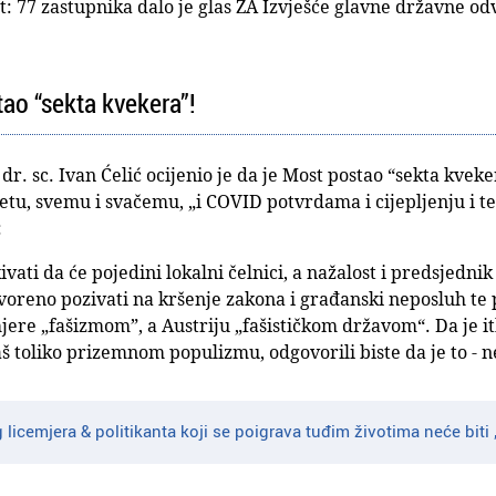
t: 77 zastupnika dalo je glas ZA Izvješće glavne državne od
tao “sekta kvekera”!
dr. sc. Ivan Ćelić ocijenio je da je Most postao “sekta kveke
tu, svemu i svačemu, „i COVID potvrdama i cijepljenju i tes
:
ivati da će pojedini lokalni čelnici, a nažalost i predsjedni
oreno pozivati na kršenje zakona i građanski neposluh te 
jere „fašizmom”, a Austriju „fašističkom državom“. Da je i
aš toliko prizemnom populizmu, odgovorili biste da je to - 
 licemjera & politikanta koji se poigrava tuđim životima neće biti