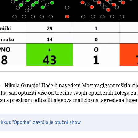
e - Nikola Grmoja! Hoće li navedeni Mostov gigant teških rije
jeha, sad optužiti više od trećine svojih oporbenih kolega za
 su s prezirom odbacili njegova maliciozna, agresivna lupe
irkus "Oporba", završio je otužni show