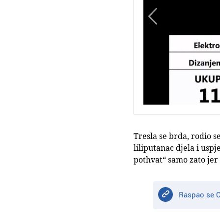

Tresla se brda, rodio s
liliputanac djela i usp
pothvat“ samo zato jer
Raspao se C