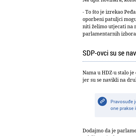
- To što je izrekao Peđ
oporbeni patuljci mogu 
niti želimo utjecati n
parlamentarnih izbora
SDP-ovci su se nav
Nama u HDZ-u stalo je 
jer su se navikli na dr
Pravosuđe j
one prakse 
Dodajmo da je parlame