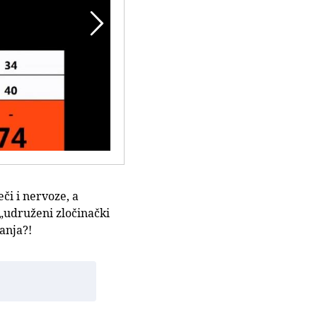

či i nervoze, a
 „udruženi zločinački
tanja?!