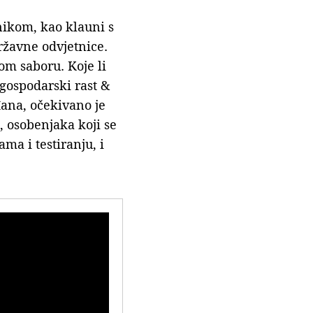
nikom, kao klauni s
ržavne odvjetnice.
om saboru. Koje li
gospodarski rast &
đana, očekivano je
, osobenjaka koji se
ma i testiranju, i