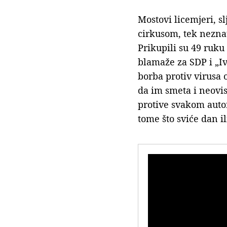
Mostovi licemjeri, s
cirkusom, tek neznat
Prikupili su 49 ruku
blamaže za SDP i „I
borba protiv virusa 
da im smeta i neovis
protive svakom autor
tome što sviće dan il