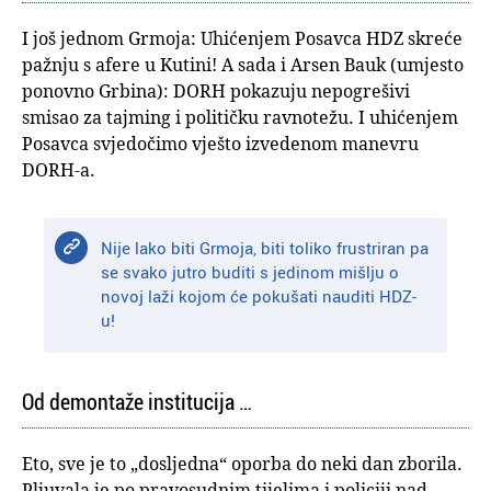
I još jednom Grmoja: Uhićenjem Posavca HDZ skreće
pažnju s afere u Kutini! A sada i Arsen Bauk (umjesto
ponovno Grbina): DORH pokazuju nepogrešivi
smisao za tajming i političku ravnotežu. I uhićenjem
Posavca svjedočimo vješto izvedenom manevru
DORH-a.
Nije lako biti Grmoja, biti toliko frustriran pa
se svako jutro buditi s jedinom mišlju o
novoj laži kojom će pokušati nauditi HDZ-
u!
Od demontaže institucija …
Eto, sve je to „dosljedna“ oporba do neki dan zborila.
Pljuvala je po pravosudnim tijelima i policiji nad