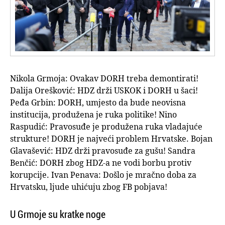
Nikola Grmoja: Ovakav DORH treba demontirati!
Dalija Orešković: HDZ drži USKOK i DORH u šaci!
Peđa Grbin: DORH, umjesto da bude neovisna
institucija, produžena je ruka politike! Nino
Raspudić: Pravosuđe je produžena ruka vladajuće
strukture! DORH je najveći problem Hrvatske. Bojan
Glavašević: HDZ drži pravosuđe za gušu! Sandra
Benčić: DORH zbog HDZ-a ne vodi borbu protiv
korupcije. Ivan Penava: Došlo je mračno doba za
Hrvatsku, ljude uhićuju zbog FB pobjava!
U Grmoje su kratke noge