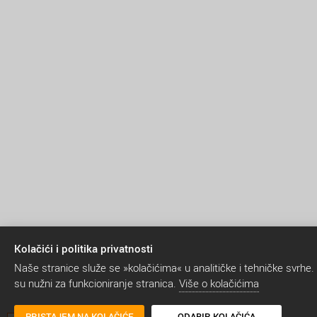
Kolačići i politika privatnosti
Naše stranice služe se »kolačićima« u analitičke i tehničke svrhe.
su nužni za funkcioniranje stranica.
Više o kolačićima
PRISTAJEM NA KOLAČIĆE
ODABIR KOLAČIĆA