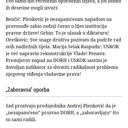
Evo samo dio recentnih oporbenih izjava, a još bismo
ih desetine mogli izvući:
Benčić: Plenković je nezapamćenim napadom na
pravosuđe zabio zadnji čavao u lijes institucija
pravne države! Grbin: To je ulazak u diktaturu!
Oreškovic: Sve snage društva pozivam da podrže rad
svih nadležnih tijela. Marija Selak Raspudic: USKOK
je već napravio rekonstrukcije Vlade! Penava:
Premijerov napad na DORH i USKOK sasvim je
dovoljan indikator za shvatiti radikalnost problema
njegovog viđenja vladavine prava!
„Zaboravna“ oporba
Sad prozivaju predsjednika Andrej Plenković da je
,,nezapamćeno” prozvao DORH, a „zaboravljaju“ što
su sami radili.