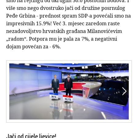
smo na rejtingu od okruglih 30.0 postotnih bodova. I
više smo nego dvostruko jači od družine posrnulog
Peđe Grbina - prednost spram SDP-a povećali smo na
impresivnih 15.9%! Već 3. mjesec zaredom raste
nezadovoljstvo hrvatskih građana Milanovićevim
„radom“. Potpora mu je pala za 7%, a negativni
dojam povećan za - 6%.


Jači od cijele ljevice!