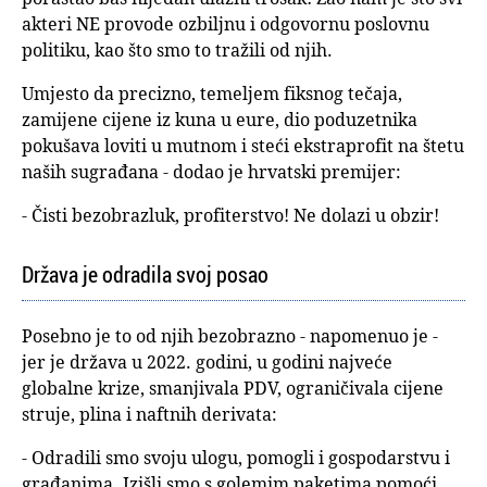
akteri NE provode ozbiljnu i odgovornu poslovnu
politiku, kao što smo to tražili od njih.
Umjesto da precizno, temeljem fiksnog tečaja,
zamijene cijene iz kuna u eure, dio poduzetnika
pokušava loviti u mutnom i steći ekstraprofit na štetu
naših sugrađana - dodao je hrvatski premijer:
- Čisti bezobrazluk, profiterstvo! Ne dolazi u obzir!
Država je odradila svoj posao
Posebno je to od njih bezobrazno - napomenuo je -
jer je država u 2022. godini, u godini najveće
globalne krize, smanjivala PDV, ograničivala cijene
struje, plina i naftnih derivata:
- Odradili smo svoju ulogu, pomogli i gospodarstvu i
građanima. Izišli smo s golemim paketima pomoći