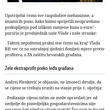
Upotrijebit ćemo sve raspoložive mehanizme, a
imamo ih puno, kako bismo spriječili neopravdana
poskupljenja pod izlikom zamjene kuna u eure! -
poručio je predsjednik naše Vlade i naše stranke:
- Takvoj nepoštenoj praksi stat ćemo na kraj! Vlada
RH već će na sutrašnjoj sjednici donijeti mjere protiv
profitera, a ZA zaštitu hrvatskih građana.
Žele ekstraprofit preko leđa građana
Andrej Plenković je objasnio, ne iznoseći detalje, da
se cijene se trebaju vratiti na stanje prije 1. siječnja:
- Podizanje cijena ničim ne može opravdati jer od
nedjelje do ponedjeljka gospodarstvenicima nije
porastao baš nijedan ulazni trošak! Žao nam je što svi