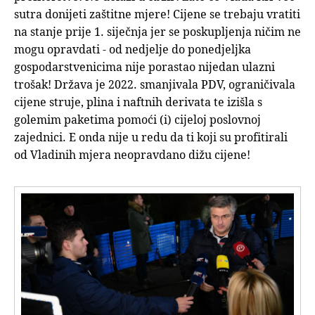
sutra donijeti zaštitne mjere! Cijene se trebaju vratiti
na stanje prije 1. siječnja jer se poskupljenja ničim ne
mogu opravdati - od nedjelje do ponedjeljka
gospodarstvenicima nije porastao nijedan ulazni
trošak! Država je 2022. smanjivala PDV, ograničivala
cijene struje, plina i naftnih derivata te izišla s
golemim paketima pomoći (i) cijeloj poslovnoj
zajednici. E onda nije u redu da ti koji su profitirali
od Vladinih mjera neopravdano dižu cijene!