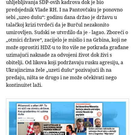
uhljebljivanja SDP-ovih kadrova dok je bio
predsjednik Vlade RH. I na Pantovčaku je ponovno
sebi „uzeo dušu“: godinu dana držao je državu u
talačkoj krizi tvrdeći da je Burčul nezakonito
umirovljen. Sudski se utvrdilo da je - lagao. Zboreći o
„otmici države“, zacijelo je mislio i na Grbina, koji ne
može oprostiti HDZ-u to što više ne potkrada građane
uzimajući naknade za odvojeni život dok živi s
obitelji. Od likova koji podržavaju rusku agresiju, a
Ukrajincima žele „uzeti dušu“ pozivajući ih na
predaju, ništa se drugo i ne može očekivati nego
kontinuitet laži.