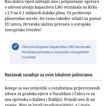
Kao dobru vijest izdvojili smo i potpisivanje ugovora
o udvostručenju kapaciteta LNG terminala na Krku -
s 2.9 na 6.1 milijardi kubika plina. Uz proširenje
plinovodne mreže, što ćemo također učiniti uz pomoć
EU novca, Hrvatska uistinu prerasta u europsko
energetsko čvorište!
Udvostručujemo kapaciteta LNG terminala.
Hrvatska prerasta u europsko energetsko
čvorište!
Nastavak suradnje sa svim lokalnim jedinicama
Kolege su nas izvijestile o rezultatima prijevremenih
izbora za gradska vijeća u Varaždinu i Čabru te za
ona općinska u Kalima i Kukljici. Primili smo ih na
znanje. Nisu se birali (grado)načelnici, a i inače