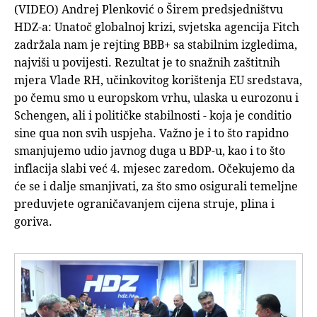
(VIDEO) Andrej Plenković o Širem predsjedništvu
HDZ-a: Unatoč globalnoj krizi, svjetska agencija Fitch
zadržala nam je rejting BBB+ sa stabilnim izgledima,
najviši u povijesti. Rezultat je to snažnih zaštitnih
mjera Vlade RH, učinkovitog korištenja EU sredstava,
po čemu smo u europskom vrhu, ulaska u eurozonu i
Schengen, ali i političke stabilnosti - koja je conditio
sine qua non svih uspjeha. Važno je i to što rapidno
smanjujemo udio javnog duga u BDP-u, kao i to što
inflacija slabi već 4. mjesec zaredom. Očekujemo da
će se i dalje smanjivati, za što smo osigurali temeljne
preduvjete ograničavanjem cijena struje, plina i
goriva.