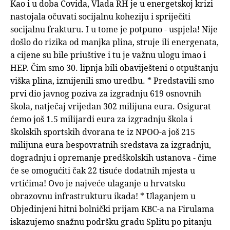
Kao i u doba Covida, Vlada RH je u energetskoj krizi
nastojala očuvati socijalnu koheziju i spriječiti
socijalnu frakturu. I u tome je potpuno - uspjela! Nije
došlo do rizika od manjka plina, struje ili energenata,
a cijene su bile priuštive i tu je važnu ulogu imao i
HEP. Čim smo 30. lipnja bili obaviješteni o otpuštanju
viška plina, izmijenili smo uredbu. * Predstavili smo
prvi dio javnog poziva za izgradnju 619 osnovnih
škola, natječaj vrijedan 302 milijuna eura. Osigurat
ćemo još 1.5 milijardi eura za izgradnju škola i
školskih sportskih dvorana te iz NPOO-a još 215
milijuna eura bespovratnih sredstava za izgradnju,
dogradnju i opremanje predškolskih ustanova - čime
će se omogućiti čak 22 tisuće dodatnih mjesta u
vrtićima! Ovo je najveće ulaganje u hrvatsku
obrazovnu infrastrukturu ikada! * Ulaganjem u
Objedinjeni hitni bolnički prijam KBC-a na Firulama
iskazujemo snažnu podršku gradu Splitu po pitanju