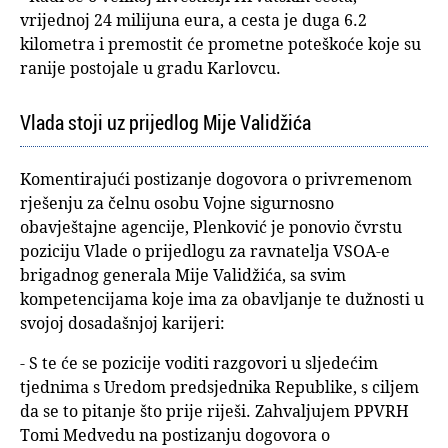
vrijednoj 24 milijuna eura, a cesta je duga 6.2
kilometra i premostit će prometne poteškoće koje su
ranije postojale u gradu Karlovcu.
Vlada stoji uz prijedlog Mije Validžića
Komentirajući postizanje dogovora o privremenom
rješenju za čelnu osobu Vojne sigurnosno
obavještajne agencije, Plenković je ponovio čvrstu
poziciju Vlade o prijedlogu za ravnatelja VSOA-e
brigadnog generala Mije Validžića, sa svim
kompetencijama koje ima za obavljanje te dužnosti u
svojoj dosadašnjoj karijeri:
- S te će se pozicije voditi razgovori u sljedećim
tjednima s Uredom predsjednika Republike, s ciljem
da se to pitanje što prije riješi. Zahvaljujem PPVRH
Tomi Medvedu na postizanju dogovora o