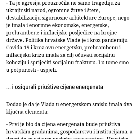
- Ta je agresija prouzročila ne samo tragediju za
ukrajinski narod, ogromne žrtve i štete,
destabilizaciju sigurnosne arhitekture Europe, nego
je imala i enormne ekonomske, energetske,
prehrambene i inflacijske posljedice na brojne
države. Politika hrvatske Vlade je i kroz pandemiju
Covida-19 i kroz ovu energetsku, prehrambenu i
inflacijsku krizu imala za cilj očuvati socijalnu
koheziju i spriječiti socijalnu frakturu. I u tome smo
u potpunosti - uspjeli.
... i osigurali priuštive cijene energenata
Dodao je da je Vlada u energetskom smislu imala dva
ključna elementa:
- Prvi je bio da cijena energenata bude priuštiva
hrvatskim građanima, gospodarstvu i institucijama, a
drugi da se osigura opskrba energentima. Hrvatska,