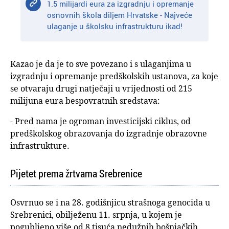
1.5 milijardi eura za izgradnju i opremanje
osnovnih škola diljem Hrvatske - Najveće
ulaganje u školsku infrastrukturu ikad!
Kazao je da je to sve povezano i s ulaganjima u
izgradnju i opremanje predškolskih ustanova, za koje
se otvaraju drugi natječaji u vrijednosti od 215
milijuna eura bespovratnih sredstava:
- Pred nama je ogroman investicijski ciklus, od
predškolskog obrazovanja do izgradnje obrazovne
infrastrukture.
Pijetet prema žrtvama Srebrenice
Osvrnuo se i na 28. godišnjicu strašnoga genocida u
Srebrenici, obilježenu 11. srpnja, u kojem je
pogubljeno više od 8 tisuća nedužnih bošnjačkih