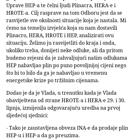
Uprave HEP-a te čelni ljudi Plinacra, HERA-e i
HROTE-a. Cilj rasprave na tom Odboru jest da se
rasvijetle sve okolnosti situacije koja je nastala. Mi
ćemo na temelju izvješća koja su nam dostavili
Plinacro, HERA, HROTE i HEP, analizirati ovu
situaciju. Želimo ju rasvijetliti do kraja i onda,
ukoliko treba, donijeti neke odluke, ali da pritom
budemo svjesni da je zahvaljujući našim odlukama
HEP nabavljao plin po puno povoljnijoj cijeni nego
što bi to bilo da ga je nabavljao u vremenu
energetske krize po tržišnim cijenama.
Dodao je da je Vlada, u trenutku kada je Vlada
obaviještena od strane HROTE-a i HERA-e 29. i 30.
lipnja, izmijenila odgovarajuću uredba na prvoj
sljedećoj sjednici:
- Tako je zaustavljena obveza INA-e da prodaje plin
HEP-u i HEP-a da ga preuzima.