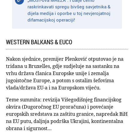
„MOST-ova MREŽA“. I dalje ćemo
raskrinkavati spregu bivšeg savjetnika &
dijela medija i oporbe u toj nevjerojatnoj
difamacijskoj operaciji!
WESTERN BALKANS & EUCO
Nakon sjednice, premijer Plenković otputovao je na
tridana u Bruxelles, gdje sudjeluje na sastanku na
vrhu država članica Europske unije i zemalja
jugoistočne Europe, a potom s ostalim šefovima
vlada/država EU-a i na Europskom vijeću.
Teme summita: revizija Višegodišnjeg financijskog
okvira (Dugoročnog EU proračuna) i povećanje
europskih sredstava za zaštitu granice, napredak BiH
na EU putu, daljnja podrška Ukrajini, kontinentalna
obrana i sigurnost…