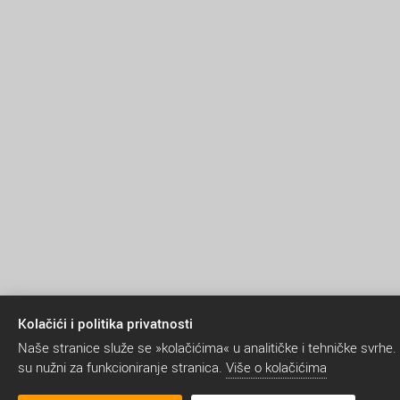
Kolačići i politika privatnosti
Naše stranice služe se »kolačićima« u analitičke i tehničke svrhe.
su nužni za funkcioniranje stranica.
Više o kolačićima