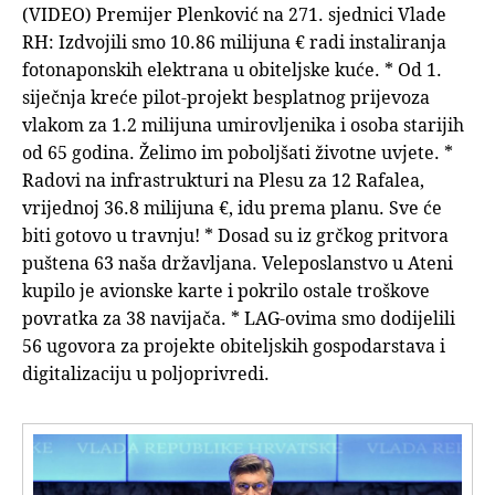
(VIDEO) Premijer Plenković na 271. sjednici Vlade
RH: Izdvojili smo 10.86 milijuna € radi instaliranja
fotonaponskih elektrana u obiteljske kuće. * Od 1.
siječnja kreće pilot-projekt besplatnog prijevoza
vlakom za 1.2 milijuna umirovljenika i osoba starijih
od 65 godina. Želimo im poboljšati životne uvjete. *
Radovi na infrastrukturi na Plesu za 12 Rafalea,
vrijednoj 36.8 milijuna €, idu prema planu. Sve će
biti gotovo u travnju! * Dosad su iz grčkog pritvora
puštena 63 naša državljana. Veleposlanstvo u Ateni
kupilo je avionske karte i pokrilo ostale troškove
povratka za 38 navijača. * LAG-ovima smo dodijelili
56 ugovora za projekte obiteljskih gospodarstava i
digitalizaciju u poljoprivredi.