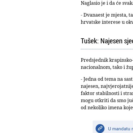
Naglasio je i da će sva
- Dvanaest je mjesta, ta
hrvatske interese u ok
Tušek: Najesen sje
Predsjednik krapinsko-
nacionalnom, tako i žu
- Jedna od tema na sas
najesen, najvjerojatnij
faktor stabilnosti i str
mogu otkriti da smo ju
od nekoliko imena koj
U mandatu n