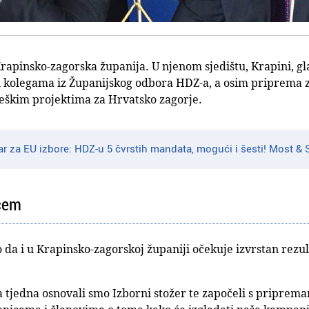
Krapinsko-zagorska županija. U njenom sjedištu, Krapini, gl
i kolegama iz Županijskog odbora HDZ-a, a osim priprema z
ateškim projektima za Hrvatsko zagorje.
 za EU izbore: HDZ-u 5 čvrstih mandata, mogući i šesti! Most & S
ćem
o da i u Krapinsko-zagorskoj županiji očekuje izvrstan rez
va tjedna osnovali smo Izborni stožer te započeli s priprem