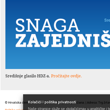
Središnje glasilo HDZ-a.
Pročitajte ovdje.
Kolačići i politika privatnosti
© Hrvatska demokratska zajednica. Sva prava pridržana. | Adresa: Trg žrta
Naše stranice služe se »kolačićima« u analitičke i t