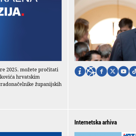
ore 2025. možete pročitati
nkovića hrvatskim
gradonačelnike županijskih
Internetska arhiva