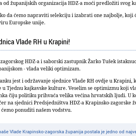
ka od županijskih organizacija HDZ-a moći predložiti svog k
ko da ćemo napraviti selekciju i izabrati one najbolje, koji će
viru Europske unije.
dnica Vlade RH u Krapini!
zagorskog HDZ-a i saborski zastupnik Žarko Tušek istaknuo
panijskom - vlada veliki optimizam.
tanku jest i održavanje sjednice Vlade RH ovdje u Krapini,
e u Tjednu kajkavske kulture. Veselim se optimizmu koji vla
anka čiju politiku prihvaća velika većina hrvatskih ljudi. U 
čer na sjednici Predsjedništva HDZ-a Krapinsko-zagorske žup
e ćemo ponuditi našem vodstvu.
aše Vlade Krapinsko-zagorska županija postala je jedno od najveć