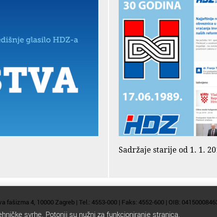
Sadržaje starije od 1. 1. 
va fašizma 4, 10000 Zagreb | Tel.: 4553-000 | Faks: 4552-600 | OIB: 0415000846
ehničke svrhe. Potonji su nužni za funkcioniranje stranica.