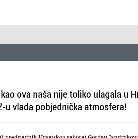
kao ova naša nije toliko ulagala u 
Z-u vlada pobjednička atmosfera!
 (i predsjednik Hrvatskog sabora) Gordan Jandrokov