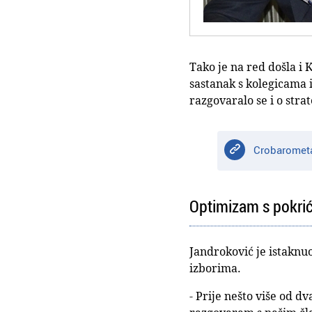
Tako je na red došla i 
sastanak s kolegicama 
razgovaralo se i o str
Crobarometar
Optimizam s pokri
Jandroković je istaknu
izborima.
- Prije nešto više od d