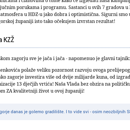
nicama i članovima o tome kako će izgledati naša kampanj
ključnim porukama i programu. Sastanci u svih 7 gradova u 
 atmosfera u HDZ-u jako dobra i optimistična. Sigurni smo u
orskoj županiji isto tako očekujem izvrstan rezultat!
za KZŽ
kom zagorju sve je jača i jača - napomenuo je glavni tajnik
lenkovića polaže veliku pozornost razvoju ovoga prelijepog
o zagorje investira više od dvije milijarde kuna, od izgradn
izacije 13 dječjih vrtića! Naša Vlada bez obzira na političk
 ZA kvalitetniji život u ovoj županiji!
orje danas je golemo gradilište. I to vide svi - osim neozbiljnih 