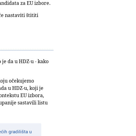
andidata za EU izbore.
 nastaviti štititi
 je da u HDZ-u - kako
 koju očekujemo
da u HDZ-u, koji je
kontekstu EU izbora,
anije sastavili listu
ih gradilišta u