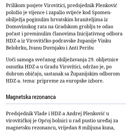
Prilikom posjete Virovitici, predsjednik Plenković
položio je vijence i zapalio svijeće kod Spomen-
obilježja poginulim hrvatskim braniteljima iz
Domovinskog rata na Gradskom groblju te odao
počast i preminulim članovima Inicijativnog odbora
HDZ-a iz Virovitičko-podravske županije Vinku
Belobrku, Ivanu Duvnjaku i Anti Perišu
Uoči samoga svečanog obilježavanja 29. obljetnice
osnutka HDZ-a u Gradu Virovitici, održao je, po
dobrom običaju, sastanak sa Županijskim odborom
HDZ-a. tema: pripreme za europske izbore.
Magnetska rezonanca
Predsjednik Vlade i HDZ-a Andrej Plenković u
virovitičkoj je Općoj bolnici u rad pustio uređaj za
magnetsku rezonancu, vrijedan 8 milijuna kuna,