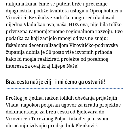
milijuna kuna, čime se putem brže i preciznije
dijagnostike podiže kvaliteta usluga u Općoj bolnici u
Virovitici. Bez ikakve zadrške mogu reći da dosad
nijedna Vlada kao ova, naša, HDZ-ova, nije bila toliko
privržena ravnomjernome regionalnom razvoju. Evo
podatka za koji zacijelo mnogi od vas ne znaju:
fiskalnom decentralizacijom Virovitičko-podravska
županija dobila je 50 posto više izvornih prihoda
kako bi mogla realizirati projekte od posebnog
interesa za ovaj kraj Lijepe Naše!
Brza cesta naš je cilj - i mi ćemo ga ostvariti!
Prošlog je tjedna, nakon tolikih obećanja prijašnjih
Vlada, napokon potpisan ugovor za izradu projektne
dokumentacije za brzu cestu od Bjelovara do
Virovitice i Terezinog Polja - također je u svom
obraćanju izdvojio predsjednik Plenković.