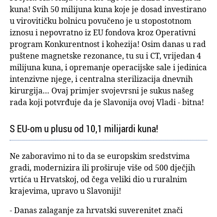
kuna! Svih 50 milijuna kuna koje je dosad investirano
u virovitičku bolnicu povučeno je u stopostotnom
iznosu i nepovratno iz EU fondova kroz Operativni
program Konkurentnost i kohezija! Osim danas u rad
puštene magnetske rezonance, tu su i CT, vrijedan 4
milijuna kuna, i opremanje operacijske sale i jedinica
intenzivne njege, i centralna sterilizacija dnevnih
kirurgija… Ovaj primjer svojevrsni je sukus našeg
rada koji potvrđuje da je Slavonija ovoj Vladi - bitna!
S EU-om u plusu od 10,1 milijardi kuna!
Ne zaboravimo ni to da se europskim sredstvima
gradi, modernizira ili proširuje više od 500 dječjih
vrtića u Hrvatskoj, od čega veliki dio u ruralnim
krajevima, upravo u Slavoniji!
- Danas zalaganje za hrvatski suverenitet znači