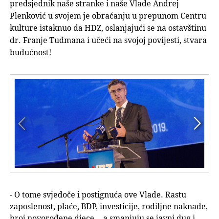
predsjednik naše stranke i naše Vlade Andrej
Plenković u svojem je obraćanju u prepunom Centru
kulture istaknuo da HDZ, oslanjajući se na ostavštinu
dr. Franje Tuđmana i učeći na svojoj povijesti, stvara
budućnost!


- O tome svjedoče i postignuća ove Vlade. Rastu
zaposlenost, plaće, BDP, investicije, rodiljne naknade,
broj novorođene djece… a smanjuju se javni dug i