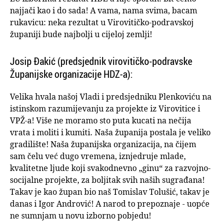
najjači kao i do sada! A vama, nama svima, bacam
rukavicu: neka rezultat u Virovitičko-podravskoj
županiji bude najbolji u cijeloj zemlji!
Josip Đakić (predsjednik virovitičko-podravske
Županijske organizacije HDZ-a):
Velika hvala našoj Vladi i predsjedniku Plenkoviću na
istinskom razumijevanju za projekte iz Virovitice i
VPŽ-a! Više ne moramo sto puta kucati na nečija
vrata i moliti i kumiti. Naša županija postala je veliko
gradilište! Naša županijska organizacija, na čijem
sam čelu već dugo vremena, iznjedruje mlade,
kvalitetne ljude koji svakodnevno „ginu“ za razvojno-
socijalne projekte, za boljitak svih naših sugrađana!
Takav je kao župan bio naš Tomislav Tolušić, takav je
danas i Igor Andrović! A narod to prepoznaje - uopće
ne sumnjam u novu izborno pobjedu!