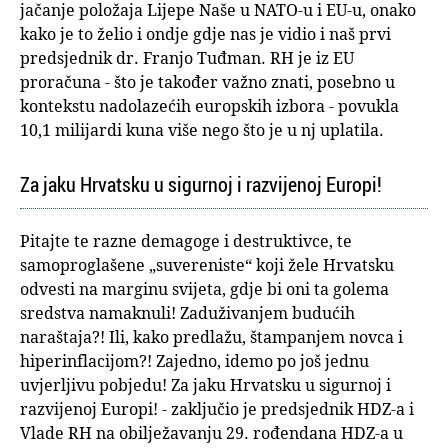
jačanje položaja Lijepe Naše u NATO-u i EU-u, onako
kako je to želio i ondje gdje nas je vidio i naš prvi
predsjednik dr. Franjo Tuđman. RH je iz EU
proračuna - što je također važno znati, posebno u
kontekstu nadolazećih europskih izbora - povukla
10,1 milijardi kuna više nego što je u nj uplatila.
Za jaku Hrvatsku u sigurnoj i razvijenoj Europi!
Pitajte te razne demagoge i destruktivce, te
samoproglašene „suvereniste“ koji žele Hrvatsku
odvesti na marginu svijeta, gdje bi oni ta golema
sredstva namaknuli! Zaduživanjem budućih
naraštaja?! Ili, kako predlažu, štampanjem novca i
hiperinflacijom?! Zajedno, idemo po još jednu
uvjerljivu pobjedu! Za jaku Hrvatsku u sigurnoj i
razvijenoj Europi! - zaključio je predsjednik HDZ-a i
Vlade RH na obilježavanju 29. rođendana HDZ-a u