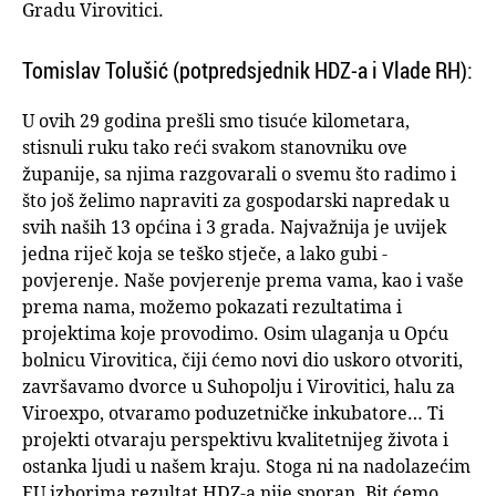
Gradu Virovitici.
Tomislav Tolušić (potpredsjednik HDZ-a i Vlade RH):
U ovih 29 godina prešli smo tisuće kilometara,
stisnuli ruku tako reći svakom stanovniku ove
županije, sa njima razgovarali o svemu što radimo i
što još želimo napraviti za gospodarski napredak u
svih naših 13 općina i 3 grada. Najvažnija je uvijek
jedna riječ koja se teško stječe, a lako gubi -
povjerenje. Naše povjerenje prema vama, kao i vaše
prema nama, možemo pokazati rezultatima i
projektima koje provodimo. Osim ulaganja u Opću
bolnicu Virovitica, čiji ćemo novi dio uskoro otvoriti,
završavamo dvorce u Suhopolju i Virovitici, halu za
Viroexpo, otvaramo poduzetničke inkubatore… Ti
projekti otvaraju perspektivu kvalitetnijeg života i
ostanka ljudi u našem kraju. Stoga ni na nadolazećim
EU izborima rezultat HDZ-a nije sporan. Bit ćemo