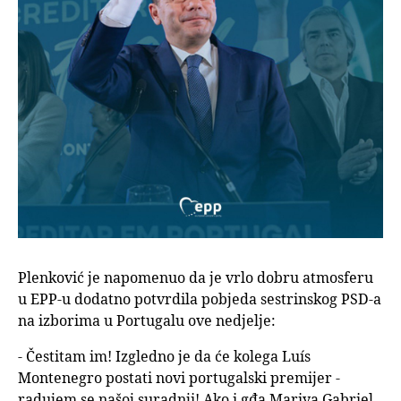
Plenković je napomenuo da je vrlo dobru atmosferu
u EPP-u dodatno potvrdila pobjeda sestrinskog PSD-a
na izborima u Portugalu ove nedjelje:
- Čestitam im! Izgledno je da će kolega Luís
Montenegro postati novi portugalski premijer -
radujem se našoj suradnji! Ako i gđa Mariya Gabriel