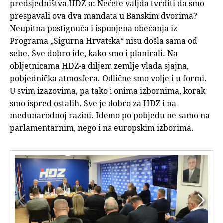
predsjedništva HDZ-a: Nećete valjda tvrditi da smo
prespavali ova dva mandata u Banskim dvorima?
Neupitna postignuća i ispunjena obećanja iz
Programa „Sigurna Hrvatska“ nisu došla sama od
sebe. Sve dobro ide, kako smo i planirali. Na
obljetnicama HDZ-a diljem zemlje vlada sjajna,
pobjednička atmosfera. Odlične smo volje i u formi.
U svim izazovima, pa tako i onima izbornima, korak
smo ispred ostalih. Sve je dobro za HDZ i na
međunarodnoj razini. Idemo po pobjedu ne samo na
parlamentarnim, nego i na europskim izborima.

