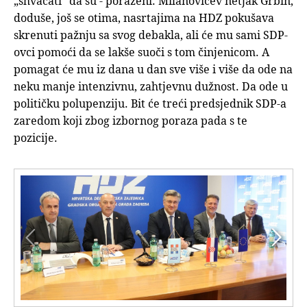
„shvaćati“ da su - poraženi. Milanovićev netjak Grbin,
doduše, još se otima, nasrtajima na HDZ pokušava
skrenuti pažnju sa svog debakla, ali će mu sami SDP-
ovci pomoći da se lakše suoči s tom činjenicom. A
pomagat će mu iz dana u dan sve više i više da ode na
neku manje intenzivnu, zahtjevnu dužnost. Da ode u
političku polupenziju. Bit će treći predsjednik SDP-a
zaredom koji zbog izbornog poraza pada s te
pozicije.

