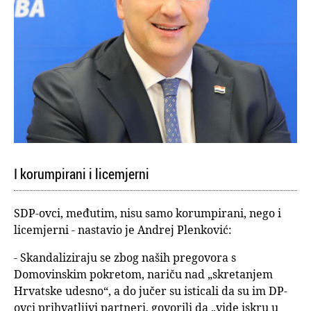
I korumpirani i licemjerni
SDP-ovci, međutim, nisu samo korumpirani, nego i
licemjerni - nastavio je Andrej Plenković:
- Skandaliziraju se zbog naših pregovora s
Domovinskim pokretom, nariču nad „skretanjem
Hrvatske udesno“, a do jučer su isticali da su im DP-
ovci prihvatljivi partneri, govorili da „vide iskru u