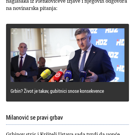
naglasaka iz Plenkovićeve izjave i njegovih odgovora
na novinarska pitanja:

Grbin? Život je takav, gubitnici snose konsekvence
Milanović se pravi grbav
Grbinov stric i Kršitelj Ustava sada tvrdi da uopće