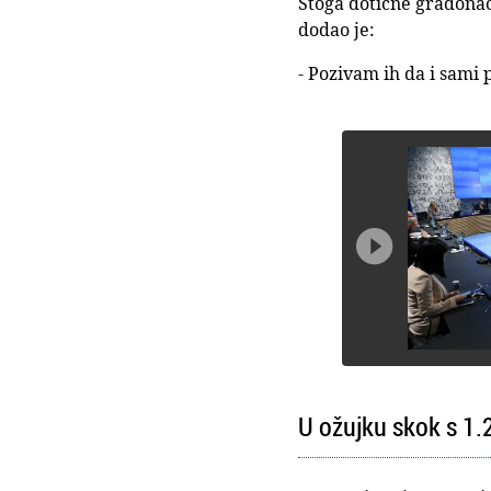
Stoga dotične gradona
dodao je:
- Pozivam ih da i sami

U ožujku skok s 1.