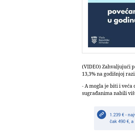
(VIDEO) Zahvaljujući po
13,3% na godišnjoj razi
- A mogla je biti i veća
sugrađanima nabili vi
1.239 € - na
čak 490 €, 