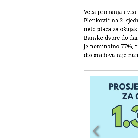
Veća primanja i viši
Plenković na 2. sje
neto plaća za ožujak
Banske dvore do dana
je nominalno 77%, re
dio gradova nije na
