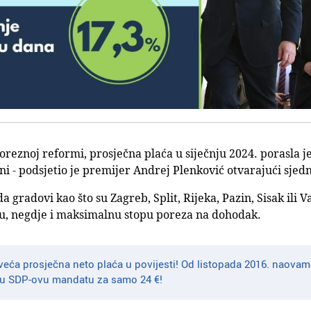
reznoj reformi, prosječna plaća u siječnju 2024. porasla je 
ni - podsjetio je premijer Andrej Plenković otvarajući sjedn
 da gradovi kao što su Zagreb, Split, Rijeka, Pazin, Sisak ili 
šu, negdje i maksimalnu stopu poreza na dohodak.
jveća prosječna neto plaća u povijesti! Od listopada 2016. naovam
a u SDP-ovu mandatu za samo 24 €!