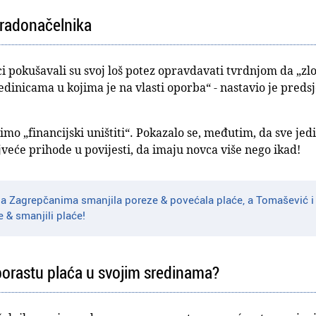
 gradonačelnika
ci pokušavali su svoj loš potez opravdavati tvrdnjom da „z
dinicama u kojima je na vlasti oporba“ - nastavio je preds
limo „financijski uništiti“. Pokazalo se, međutim, da sve jed
veće prihode u povijesti, da imaju novca više nego ikad!
da Zagrepčanima smanjila poreze & povećala plaće, a Tomašević i
 & smanjili plaće!
 porastu plaća u svojim sredinama?