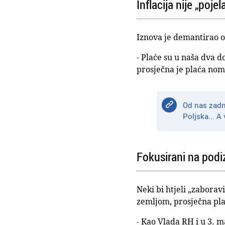
Inflacija nije „pojel
Iznova je demantirao op
- Plaće su u naša dva 
prosječna je plaća nomi
Od nas zadn
Poljska... A
Fokusirani na podi
Neki bi htjeli „zaborav
zemljom, prosječna pla
- Kao Vlada RH i u 3. 