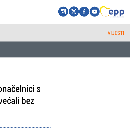
VIJESTI
onačelnici s
većali bez