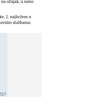
e na ožujak, u samo
ske, 2. najbržem u
i javnim službama.