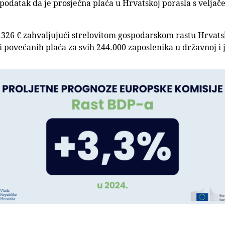
podatak da je prosječna plaća u Hrvatskoj porasla s veljač
 1.326 € zahvaljujući strelovitom gospodarskom rastu Hrvat
ati povećanih plaća za svih 244.000 zaposlenika u državnoj 