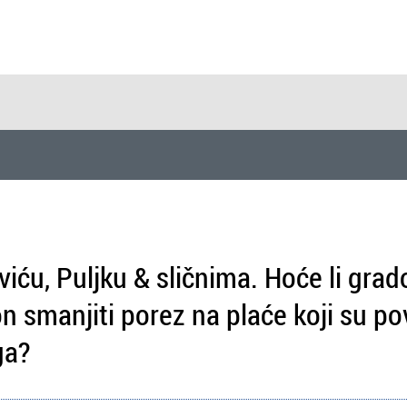
ću, Puljku & sličnima. Hoće li grad
n smanjiti porez na plaće koji su po
ga?