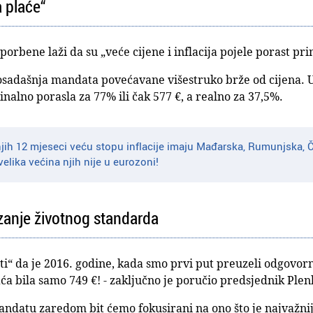
a plaće“
orbene laži da su „veće cijene i inflacija pojele porast pr
dosadašnja mandata povećavane višestruko brže od cijena. U
nalno porasla za 77% ili čak 577 €, a realno za 37,5%.
jih 12 mjeseci veću stopu inflacije imaju Mađarska, Rumunjska, Č
 velika većina njih nije u eurozoni!
zanje životnog standarda
iti“ da je 2016. godine, kada smo prvi put preuzeli odgovor
ća bila samo 749 €! - zaključno je poručio predsjednik Plen
mandatu zaredom bit ćemo fokusirani na ono što je najvažni