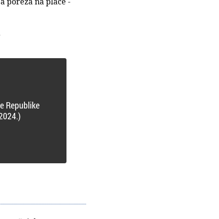
 poreza na plaće -
.
de Republike
2024.)