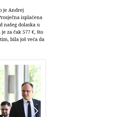
o je Andrej
Prosječna isplaćena
od našeg dolaska u
je za čak 577 €, što
im, bila još veća da
