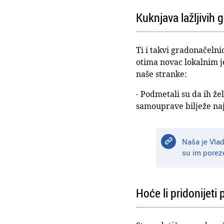
Kuknjava lažljivih
Ti i takvi gradonačelni
otima novac lokalnim je
naše stranke:
- Podmetali su da ih že
samouprave bilježe naj
Naša je Vla
su im poreze
Hoće li pridonijeti