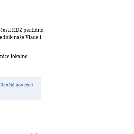
ločesti HDZ perfidno
jednik naše Vlade i
inice lokalne
 Benčić povećali