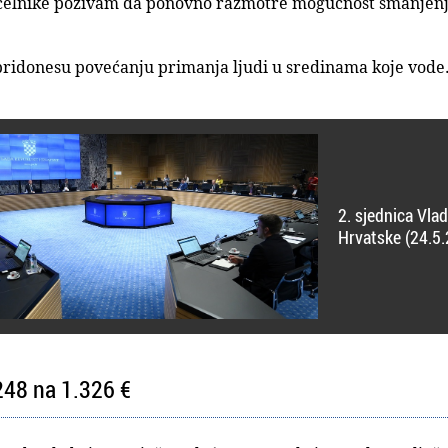
čelnike pozivam da ponovno razmotre mogućnost smanjenja
 pridonesu povećanju primanja ljudi u sredinama koje vode
2. sjednica Vla
Hrvatske (24.5.
248 na 1.326 €