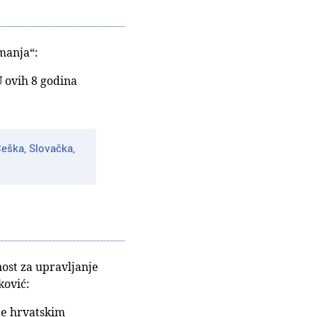
imanja“:
 ovih 8 godina
eška, Slovačka,
nost za upravljanje
ković:
je hrvatskim