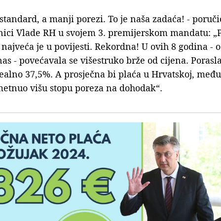
 standard, a manji porezi. To je naša zadaća! - poruči
dnici Vlade RH u svojem 3. premijerskom mandatu: „
 najveća je u povijesti. Rekordna! U ovih 8 godina - 
s - povećavala se višestruko brže od cijena. Porasla 
alno 37,5%. A prosječna bi plaća u Hrvatskoj, međut
metnuo višu stopu poreza na dohodak“.