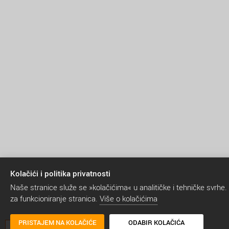
Kolačići i politika privatnosti
Naše stranice služe se »kolačićima« u analitičke i tehničke svrhe.
za funkcioniranje stranica.
Više o kolačićima
PRISTAJEM NA KOLAČIĆE
ODABIR KOLAČIĆA
A