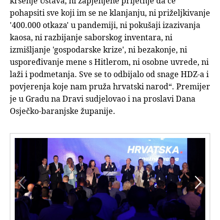
kršenje Ustava, ni zapjenjene prijetnje da će
pohapsiti sve koji im se ne klanjanju, ni priželjkivanje
'400.000 otkaza' u pandemiji, ni pokušaji izazivanja
kaosa, ni razbijanje saborskog inventara, ni
izmišljanje 'gospodarske krize', ni bezakonje, ni
uspoređivanje mene s Hitlerom, ni osobne uvrede, ni
laži i podmetanja. Sve se to odbijalo od snage HDZ-a i
povjerenja koje nam pruža hrvatski narod“. Premijer
je u Gradu na Dravi sudjelovao i na proslavi Dana
Osječko-baranjske županije.

