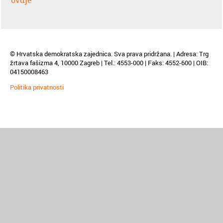
ovdje
© Hrvatska demokratska zajednica. Sva prava pridržana. | Adresa: Trg
žrtava fašizma 4, 10000 Zagreb | Tel.: 4553-000 | Faks: 4552-600 | OIB:
04150008463
Politika privatnosti