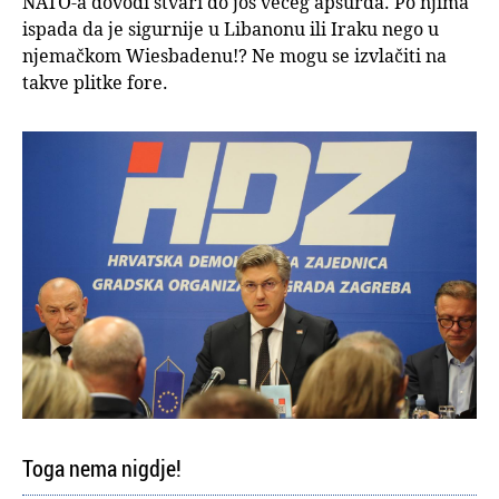
NATO-a dovodi stvari do još većeg apsurda. Po njima
ispada da je sigurnije u Libanonu ili Iraku nego u
njemačkom Wiesbadenu!? Ne mogu se izvlačiti na
takve plitke fore.
Toga nema nigdje!