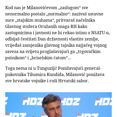
Kod nas je Milanovićevom „zaslugom“ sve
nenormalno postalo „normalno“: nazivaš ustavne
suce „stajskim muhama“, pritvaraš načelnika
Glavnog stožera Oružanih snaga RH kako
zastupnicima i javnosti ne bi rekao istinu o NSATU-u,
odbijaš čestitati Dan državnosti vlastite zemlje,
vrijeđaš zamjenika glavnog tajnika najjačeg vojnog
saveza na svijetu proglašavajući ga „trgovačkim
putnikom“ i „briselskim ćatom“…
Toga nema ni u Tunguziji! Ponižavajući general-
pukovnika Tihomira Kundida, Milanović ponižava
sve hrvatske vojnike i ruši Hrvatski sabor.