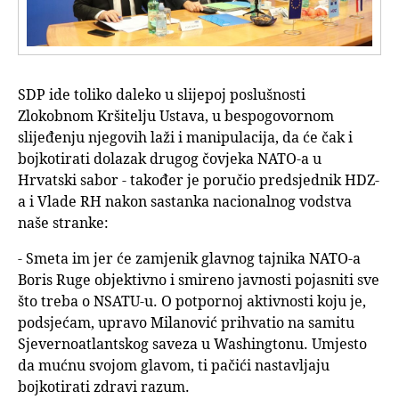
SDP ide toliko daleko u slijepoj poslušnosti
Zlokobnom Kršitelju Ustava, u bespogovornom
slijeđenju njegovih laži i manipulacija, da će čak i
bojkotirati dolazak drugog čovjeka NATO-a u
Hrvatski sabor - također je poručio predsjednik HDZ-
a i Vlade RH nakon sastanka nacionalnog vodstva
naše stranke:
- Smeta im jer će zamjenik glavnog tajnika NATO-a
Boris Ruge objektivno i smireno javnosti pojasniti sve
što treba o NSATU-u. O potpornoj aktivnosti koju je,
podsjećam, upravo Milanović prihvatio na samitu
Sjevernoatlantskog saveza u Washingtonu. Umjesto
da mućnu svojom glavom, ti pačići nastavljaju
bojkotirati zdravi razum.