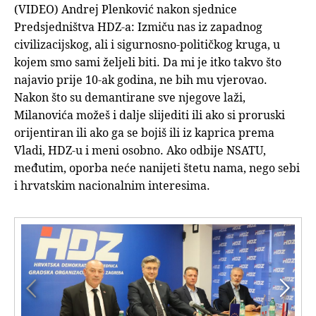
(VIDEO) Andrej Plenković nakon sjednice
Predsjedništva HDZ-a: Izmiču nas iz zapadnog
civilizacijskog, ali i sigurnosno-političkog kruga, u
kojem smo sami željeli biti. Da mi je itko takvo što
najavio prije 10-ak godina, ne bih mu vjerovao.
Nakon što su demantirane sve njegove laži,
Milanovića možeš i dalje slijediti ili ako si proruski
orijentiran ili ako ga se bojiš ili iz kaprica prema
Vladi, HDZ-u i meni osobno. Ako odbije NSATU,
međutim, oporba neće nanijeti štetu nama, nego sebi
i hrvatskim nacionalnim interesima.

