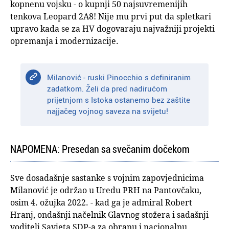
kopnenu vojsku - o kupnji 50 najsuvremenijih
tenkova Leopard 2A8! Nije mu prvi put da spletkari
upravo kada se za HV dogovaraju najvažniji projekti
opremanja i modernizacije.
Milanović - ruski Pinocchio s definiranim
zadatkom. Želi da pred nadirućom
prijetnjom s Istoka ostanemo bez zaštite
najjačeg vojnog saveza na svijetu!
NAPOMENA: Presedan sa svečanim dočekom
Sve dosadašnje sastanke s vojnim zapovjednicima
Milanović je održao u Uredu PRH na Pantovčaku,
osim 4. ožujka 2022. - kad ga je admiral Robert
Hranj, ondašnji načelnik Glavnog stožera i sadašnji
voditelj Savjeta SDP-a za obranu i nacionalnu