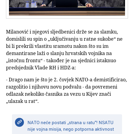
Milanović i njegovi sljedbenici drže se za slamku,
domislili su spin o „uključivanju u ratne sukobe“ ne
bi li prekrili vlastitu sramotu nakon što su im
demantirane laži o slanju hrvatskih vojnika na
„istočnu frontu“ - također je na sjednici istaknuo
predsjednik Vlade RH i HDZ-a:
- Drago nam je što je 2. čovjek NATO-a demistificirao,
razgolitio i njihovu novu podvalu - da povremeni
odlazak nekoliko časnika za vezu u Kijev znači
„ulazak u rat“.
NATO neće postati „strana u ratu"! NSATU
nije vojna misija, nego potporna aktivnost