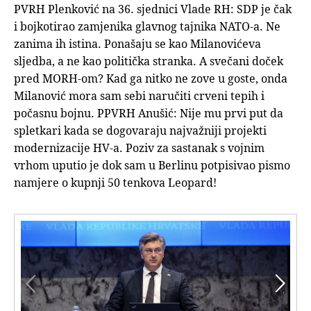
PVRH Plenković na 36. sjednici Vlade RH: SDP je čak
i bojkotirao zamjenika glavnog tajnika NATO-a. Ne
zanima ih istina. Ponašaju se kao Milanovićeva
sljedba, a ne kao politička stranka. A svečani doček
pred MORH-om? Kad ga nitko ne zove u goste, onda
Milanović mora sam sebi naručiti crveni tepih i
počasnu bojnu. PPVRH Anušić: Nije mu prvi put da
spletkari kada se dogovaraju najvažniji projekti
modernizacije HV-a. Poziv za sastanak s vojnim
vrhom uputio je dok sam u Berlinu potpisivao pismo
namjere o kupnji 50 tenkova Leopard!

