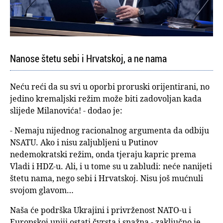
Nanose štetu sebi i Hrvatskoj, a ne nama
Neću reći da su svi u oporbi proruski orijentirani, no
jedino kremaljski režim može biti zadovoljan kada
slijede Milanovića! - dodao je:
- Nemaju nijednog racionalnog argumenta da odbiju
NSATU. Ako i nisu zaljubljeni u Putinov
nedemokratski režim, onda tjeraju kapric prema
Vladi i HDZ-u. Ali, i u tome su u zabludi: neće nanijeti
štetu nama, nego sebi i Hrvatskoj. Nisu još mućnuli
svojom glavom…
Naša će podrška Ukrajini i privrženost NATO-u i
Europskoj uniji ostati čvrsta i snažna - zaključno je