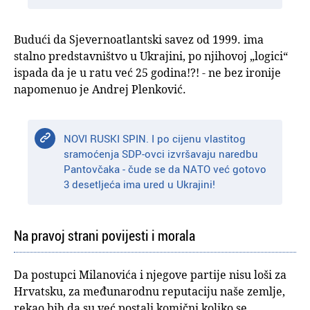
Budući da Sjevernoatlantski savez od 1999. ima
stalno predstavništvo u Ukrajini, po njihovoj „logici“
ispada da je u ratu već 25 godina!?! - ne bez ironije
napomenuo je Andrej Plenković.
NOVI RUSKI SPIN. I po cijenu vlastitog
sramoćenja SDP-ovci izvršavaju naredbu
Pantovčaka - čude se da NATO već gotovo
3 desetljeća ima ured u Ukrajini!
Na pravoj strani povijesti i morala
Da postupci Milanovića i njegove partije nisu loši za
Hrvatsku, za međunarodnu reputaciju naše zemlje,
rekao bih da su već postali komični koliko se