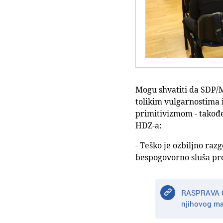
Mogu shvatiti da SDP/M
tolikim vulgarnostima 
primitivizmom - takođe
HDZ-a:
- Teško je ozbiljno raz
bespogovorno sluša pro
RASPRAVA O 
njihovog ma