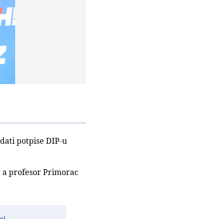
edati potpise DIP-u
t, a profesor Primorac
e!