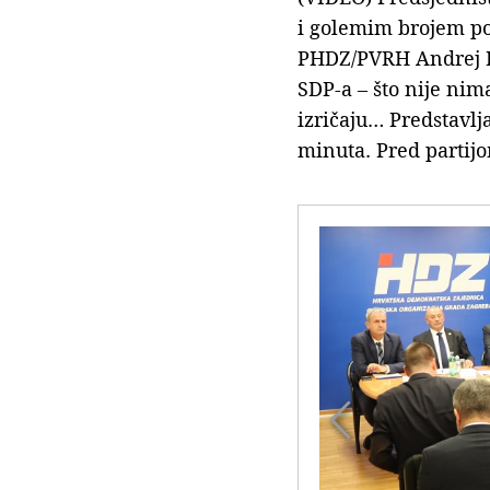
i golemim brojem po
PHDZ/PVRH Andrej Pl
SDP-a – što nije nim
izričaju… Predstavlja
minuta. Pred partijo
