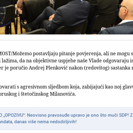
OST/Možemo postavljaju pitanje povjerenja, ali ne mogu sh
i lažima, da na objektivne uspjehe naše Vlade odgovaraju i
r je poručio Andrej Plenković nakon (redovitog) sastanka
govarati s agresivnom sljedbom koja, zabijajući kao noj glavu
ruskog i štetočinskog Milanovića.
„OPOZIVU“: Neovisno pravosuđe upravo je ono što muči SDP! Za
ndata, danas više nema nedodirljivih!