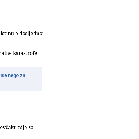
istinu o dosljednoj
nalne katastrofe!
više nego za
tovčaku nije za