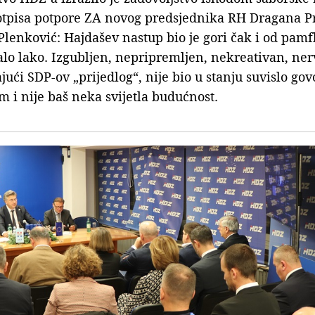
tpisa potpore ZA novog predsjednika RH Dragana P
enković: Hajdašev nastup bio je gori čak i od pamf
alo lako. Izgubljen, nepripremljen, nekreativan, ne
jući SDP-ov „prijedlog“, nije bio u stanju suvislo govo
m i nije baš neka svijetla budućnost.