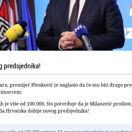
g predsjednika!
ara, premijer Plenković je naglasio da će mu biti drago pr
rimorcem:
ih je više od 100.000, što potvrđuje da je Milanović prošlos
da Hrvatska dobije novog predsjednika!
ana više od 100.000 potpisa ZA novog predsjednika koji ujedinjuj