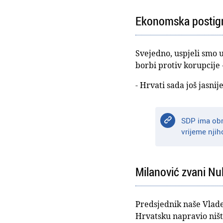
Ekonomska postign
Svejedno, uspjeli smo u
borbi protiv korupcije -
- Hrvati sada još jasni
SDP ima obra
vrijeme njih
Milanović zvani Nula
Predsjednik naše Vlade
Hrvatsku napravio ništ