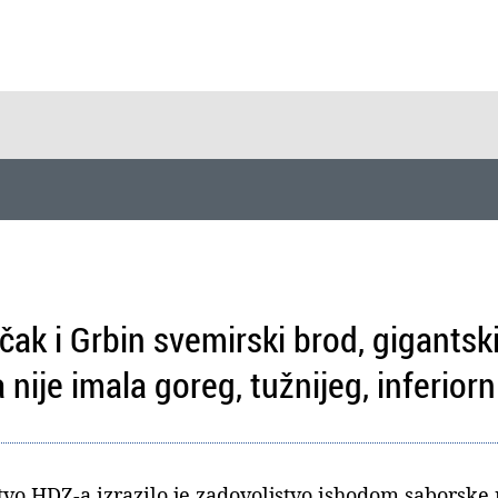
čak i Grbin svemirski brod, gigantski
nije imala goreg, tužnijeg, inferiorni
vo HDZ-a izrazilo je zadovoljstvo ishodom saborske 