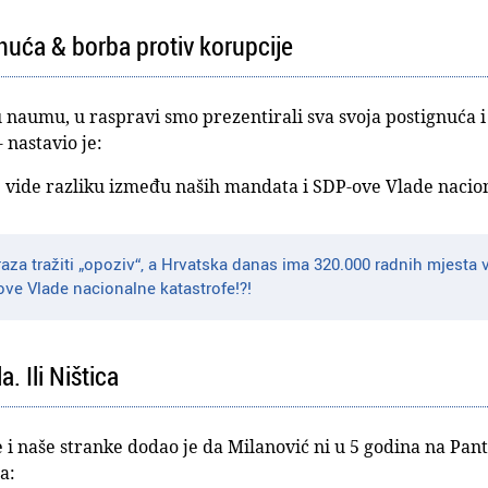
uća & borba protiv korupcije
 naumu, u raspravi smo prezentirali sva svoja postignuća i 
 nastavio je:
je vide razliku između naših mandata i SDP-ove Vlade nacio
za tražiti „opoziv“, a Hrvatska danas ima 320.000 radnih mjesta 
ove Vlade nacionalne katastrofe!?!
. Ili Ništica
 i naše stranke dodao je da Milanović ni u 5 godina na Pan
a: