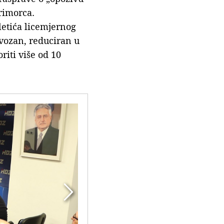
rimorca.
letića licemjernog
rvozan, reduciran u
riti više od 10
