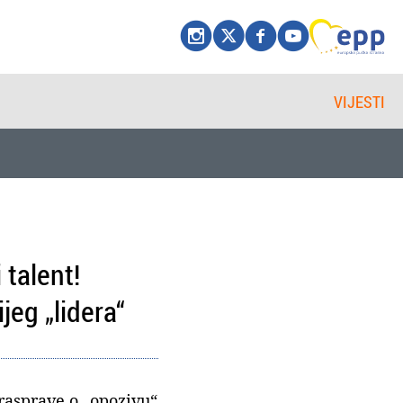
VIJESTI
 talent!
jeg „lidera“
rasprave o „opozivu“