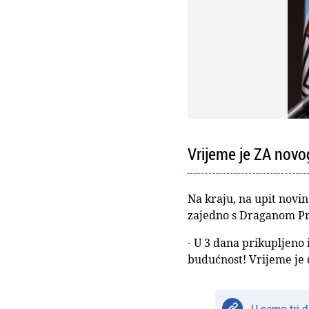
Vrijeme je ZA novo
Na kraju, na upit novin
zajedno s Draganom P
- U 3 dana prikupljeno 
budućnost! Vrijeme je 
U samo tri d