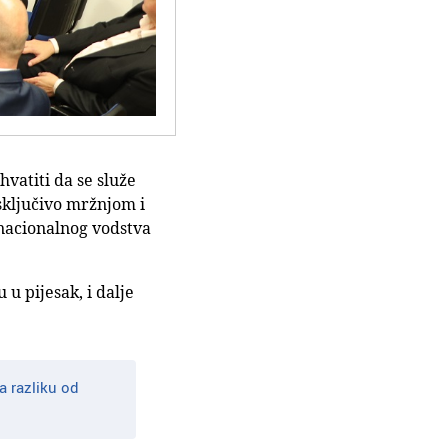
vatiti da se služe
sključivo mržnjom i
 nacionalnog vodstva
 u pijesak, i dalje
 razliku od