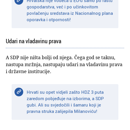
Hrvatska nije vodeća u EU-u samo po rastu
gospodarstva, već i po učinkovitom
povlačenju sredstava iz Nacionalnog plana
oporavka i otpornosti!
Udari na vladavinu prava
A SDP nije ništa bolji od njega. Čega god se taknu,
nastupa mržnja, nastupaju udari na vladavinu prava
i državne institucije.
Hrvati su opet vidjeli zašto HDZ 3 puta
zaredom pobjeđuje na izborima, a SDP
gubi. Ali su svjedočili i šamaru koji je
pravna struka zalijepila Milanoviću!