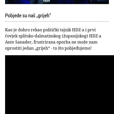
Pobjede su naš „grijeh“
Kao je dobro rekao politički tajnik HDZ-a i prvi
čovjek splitsko-dalmatinskog (županijskog) HDZ-a
Ante Sanader, frustrirana oporba ne može nam
oprostiti jedan „grijeh“ - to što pobjeđujemo!