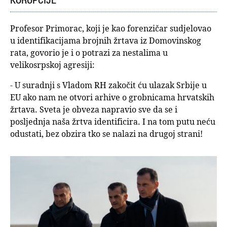
Profesor Primorac, koji je kao forenzičar sudjelovao
u identifikacijama brojnih žrtava iz Domovinskog
rata, govorio je i o potrazi za nestalima u
velikosrpskoj agresiji:
- U suradnji s Vladom RH zakočit ću ulazak Srbije u
EU ako nam ne otvori arhive o grobnicama hrvatskih
žrtava. Sveta je obveza napravio sve da se i
posljednja naša žrtva identificira. I na tom putu neću
odustati, bez obzira tko se nalazi na drugoj strani!