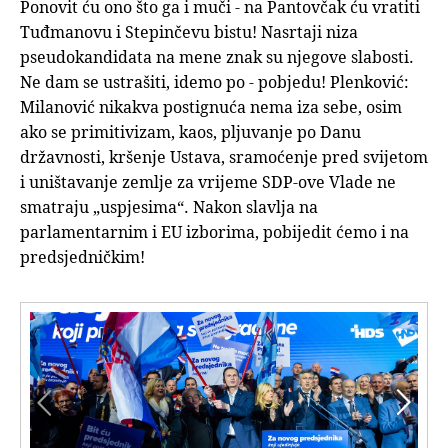
Ponovit ću ono što ga i muči - na Pantovčak ću vratiti
Tuđmanovu i Stepinčevu bistu! Nasrtaji niza
pseudokandidata na mene znak su njegove slabosti.
Ne dam se ustrašiti, idemo po - pobjedu! Plenković:
Milanović nikakva postignuća nema iza sebe, osim
ako se primitivizam, kaos, pljuvanje po Danu
državnosti, kršenje Ustava, sramoćenje pred svijetom
i uništavanje zemlje za vrijeme SDP-ove Vlade ne
smatraju „uspjesima“. Nakon slavlja na
parlamentarnim i EU izborima, pobijedit ćemo i na
predsjedničkim!

