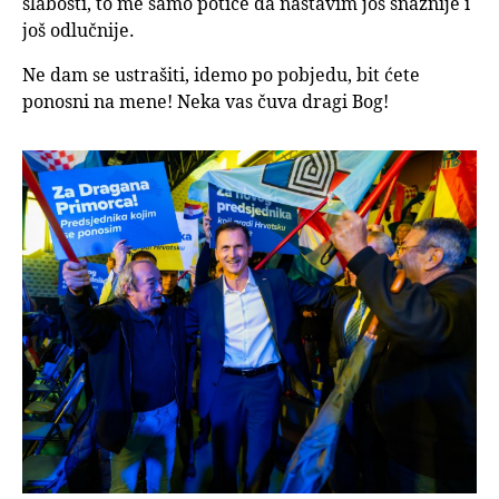
slabosti, to me samo potiče da nastavim još snažnije i
još odlučnije.
Ne dam se ustrašiti, idemo po pobjedu, bit ćete
ponosni na mene! Neka vas čuva dragi Bog!