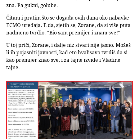
zna. Pa gukni, golube.
Čitam i pratim što se događa ovih dana oko nabavke
ECMO uređaja. E da, sjetih se, Zorane, da si više puta
nadmeno tvrdio: "Bio sam premijer i znam sve!"
U toj priči, Zorane, i dalje niz stvari nije jasno. Možeš
li ih pojasniti javnosti, kad eto hvalisavo tvrdiš da si
kao premijer znao sve, i za tajne izvide i Vladine
tajne.