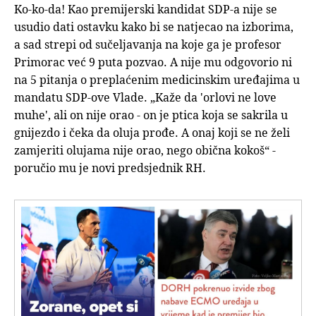
Ko-ko-da! Kao premijerski kandidat SDP-a nije se
usudio dati ostavku kako bi se natjecao na izborima,
a sad strepi od sučeljavanja na koje ga je profesor
Primorac već 9 puta pozvao. A nije mu odgovorio ni
na 5 pitanja o preplaćenim medicinskim uređajima u
mandatu SDP-ove Vlade. „Kaže da 'orlovi ne love
muhe', ali on nije orao - on je ptica koja se sakrila u
gnijezdo i čeka da oluja prođe. A onaj koji se ne želi
zamjeriti olujama nije orao, nego obična kokoš“ -
poručio mu je novi predsjednik RH.