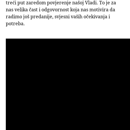
treći put zaredom povjerenje našoj Vladi. To je za
nas velika čast i odgovornost koja nas motivira da
radimo još predanije, svjesni vaših očekivanja i
potreba.