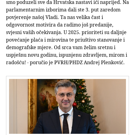
smo poduzeli sve da Hrvatska nastavi ići naprijed. Na
parlamentarnim izborima dali ste 3. put zaredom
povjerenje našoj Vladi. Ta nas velika čast i
odgovornost motivira da radimo još predanije,
svjesni vaših očekivanja. U 2025. prioriteti su daljnje
povećanje plaća i mirovina te priuštivo stanovanje i
demografske mjere. Od srca vam želim sretnu i
uspješnu novu godinu, ispunjenu zdravljem, mirom i
radošću! - poručio je PVRH/PHDZ Andrej Plenković.