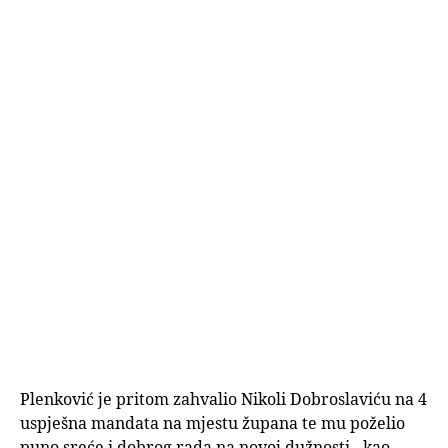
Plenković je pritom zahvalio Nikoli Dobroslaviću na 4
uspješna mandata na mjestu župana te mu poželio
puno sreće i dobrog rada na novoj dužnosti - kao