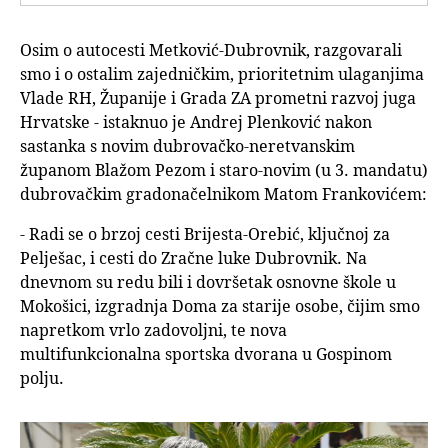
Osim o autocesti Metković-Dubrovnik, razgovarali
smo i o ostalim zajedničkim, prioritetnim ulaganjima
Vlade RH, Županije i Grada ZA prometni razvoj juga
Hrvatske - istaknuo je Andrej Plenković nakon
sastanka s novim dubrovačko-neretvanskim
županom Blažom Pezom i staro-novim (u 3. mandatu)
dubrovačkim gradonačelnikom Matom Frankovićem:
- Radi se o brzoj cesti Brijesta-Orebić, ključnoj za
Pelješac, i cesti do Zračne luke Dubrovnik. Na
dnevnom su redu bili i dovršetak osnovne škole u
Mokošici, izgradnja Doma za starije osobe, čijim smo
napretkom vrlo zadovoljni, te nova
multifunkcionalna sportska dvorana u Gospinom
polju.