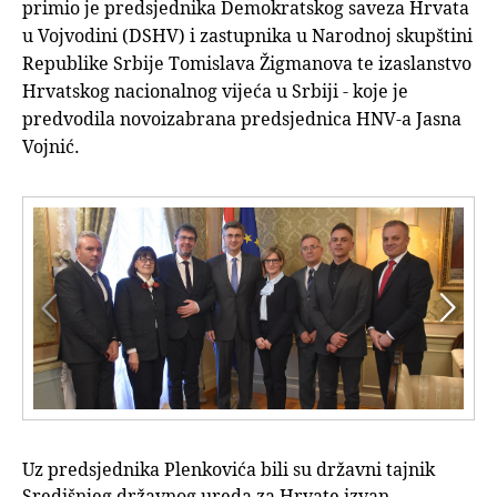
primio je predsjednika Demokratskog saveza Hrvata
u Vojvodini (DSHV) i zastupnika u Narodnoj skupštini
Republike Srbije Tomislava Žigmanova te izaslanstvo
Hrvatskog nacionalnog vijeća u Srbiji - koje je
predvodila novoizabrana predsjednica HNV-a Jasna
Vojnić.


Uz predsjednika Plenkovića bili su državni tajnik
Središnjeg državnog ureda za Hrvate izvan