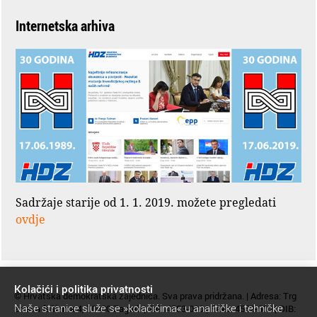
Internetska arhiva
Sadržaje starije od 1. 1. 2019. možete pregledati
ovdje
Kolačići i politika privatnosti
© Hrvatska demokratska zajednica. Sva prava pridržana. | Adresa: Trg
Naše stranice služe se »kolačićima« u analitičke i tehničke
žrtava fašizma 4, 10000 Zagreb | Tel.: 4553-000 | Faks: 4552-600 | OIB: