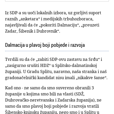
Iz SDP-a su uoči lokalnih izbora, uz gorljivi suport
raznih „anketara“ i medijskih trbuhozboraca,
najavljivali da će „pokoriti Dalmaciju“, „preuzeti
Zadar, Šibenik i Dubrovnik“.
Dalmacija u plavoj boji pobjede i razvoja
Tvrdili su da će „zabiti SDP-ovu zastavu na Srđu“ i
„zasigurno srušiti HDZ“ u Splitsko-dalmatinskoj
županiji. U Gradu Splitu, naravno, naša stranka i naš
gradonačelnički kandidat nisu imali „nikakve šanse“.
Kad ono - ne samo da smo suvereno obranili 3
županije u kojima smo bili na vlasti (SDŽ,
Dubrovačko-neretvanska i Zadarska županija), ne
samo da smo plavoj boji pobjede i razvoja vratili
Šibensko-kninsku županiju, nego smo i u Splitu u