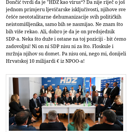
Dončić tvrdi da je "HDZ kao virus“? Da nije riječ o još
jednom primjeru ljevičarske isključivosti, njihove sve
češće neototalitarne dehumanizacije svih političkih
neistomišljenika, samo bih se nasmijao. Ne znam što
bih više rekao. Ali, dobro je da je on predsjednik
SDP-a. Neka što duže i ostane na toj poziciji - bit ćemo
zadovoljni! Ni on ni SDP nisu ni za što. Floskule i
mržnja njihov su domet. Pa nisu oni, nego mi, donijeli
Hrvatskoj 10 milijardi € iz NPOO-a!