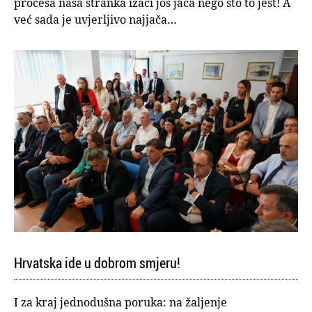
procesa naša stranka izaći još jača nego što to jest! A
već sada je uvjerljivo najjača…
Hrvatska ide u dobrom smjeru!
I za kraj jednodušna poruka: na žaljenje