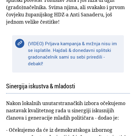
splitski poteštat Tomislav Šuta i još niza drugih
(grado)načelnika. Svima njima, ali svakako i prvom
čovjeku županijskog HDZ-a Anti Sanaderu, još
jednom velike čestitke!
(VIDEO) Prljava kampanja & mržnja nisu im
se isplatile. Hajdaš & donedavni splitski
gradonačelnik sami su sebi priredili -
debakl!
Sinergija iskustva & mladosti
Nakon lokalnih unutarstranačkih izbora očekujemo
nastavak kvalitetnog rada u sinergiji iskusnijih
članova i generacije mladih političara - dodao je:
- Očekujemo da će iz demokratskoga izbornog