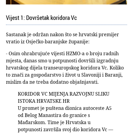
Vijest 1: Dovršetak koridora Vc
Sastanak je održan nakon što se hrvatski premijer
vratio iz Osječko-baranjske županije:
- Osim ohrabrujuće vijesti HZMO-a o broju radnih
mjesta, danas smo u potpunosti dovršili izgradnju
hrvatskog dijela transeuropskog koridora Vc. Koliko
to znači za gospodarstvo i život u Slavoniji i Baranji,
mislim da ne treba dodatno objašnjavati.
KORIDOR VC MIJENJA RAZVOJNU SLIKU
ISTOKA HRVATSKE HR
U promet je puštena dionica autoceste A5
od Belog Manastira do granice s
Mađarskom. Time je Hrvatska u
potpunosti završila svoj dio koridora Vc —