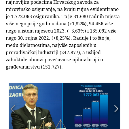
najnovijim podacima Hrvatskog zavoda za
mirovinsko osiguranje, na kraju rujna evidentirano
je 1.772.063 osiguranika. To je 31.680 radnih mjesta
više nego prije godinu dana (+1,82%), 94.456 više
nego u istom mjesecu 2023. (+5,63%) i 135.092 više
nego 30. rujna 2022. (+8,25%). Raduje i to što je,
među djelatnostima, najviše zaposlenih u
prerađivačkoj industriji (247.877), a uslijed
zahuktale obnovi povećava se njihov broj i u
građevinarstvu (151.727).

