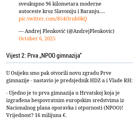
sveukupno 96 kilometara moderne
autoceste kroz Slavoniju i Baranju.…
pic.twitter.com/854Ornb0kQ
— Andrej Plenković (@AndrejPlenkovic)
October 6, 2025
Vijest 2: Prva „NPOO gimnazija“
U Osijeku smo pak otvorili novu zgradu Prve
gimnazije - nastavio je predsjednik HDZ-a i Vlade RH:
- Ujedno je to prva gimnazija u Hrvatskoj koja je
izgrađena bespovratnim europskim sredstvima iz
Nacionalnog plana oporavka i otpornosti (NPOO)!
Vrijednost? 16 milijuna €.