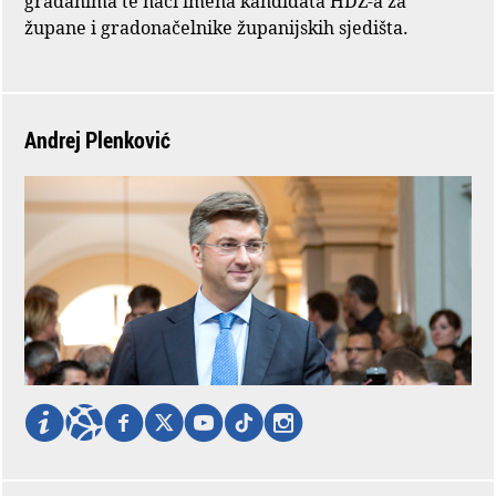
građanima te naći imena kandidata HDZ-a za
župane i gradonačelnike županijskih sjedišta.
Andrej Plenković