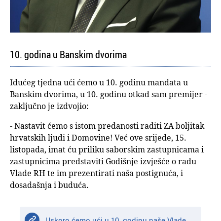
10. godina u Banskim dvorima
Idućeg tjedna ući ćemo u 10. godinu mandata u
Banskim dvorima, u 10. godinu otkad sam premijer -
zaključno je izdvojio:
- Nastavit ćemo s istom predanosti raditi ZA boljitak
hrvatskih ljudi i Domovine! Već ove srijede, 15.
listopada, imat ću priliku saborskim zastupnicama i
zastupnicima predstaviti Godišnje izvješće o radu
Vlade RH te im prezentirati naša postignuća, i
dosadašnja i buduća.
Uskoro ćemo ući u 10. godinu naše Vlade