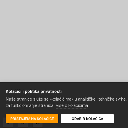
Kolačići i politika privatnosti
Naše stranice služe se »kolačićima« u analitičke i tehničke svrhe.
za funkcioniranje stranica.
Više o kolačićima
PRISTAJEM NA KOLAČIĆE
ODABIR KOLAČIĆA
A
A
A