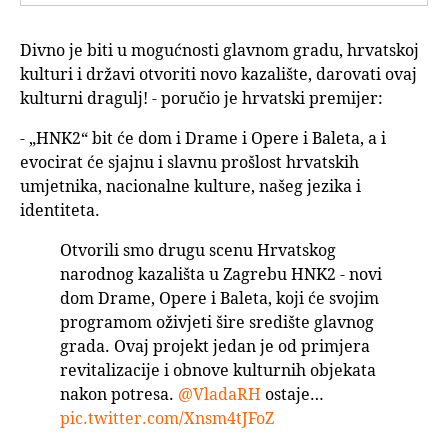
Divno je biti u mogućnosti glavnom gradu, hrvatskoj
kulturi i državi otvoriti novo kazalište, darovati ovaj
kulturni dragulj! - poručio je hrvatski premijer:
- „HNK2“ bit će dom i Drame i Opere i Baleta, a i
evocirat će sjajnu i slavnu prošlost hrvatskih
umjetnika, nacionalne kulture, našeg jezika i
identiteta.
Otvorili smo drugu scenu Hrvatskog
narodnog kazališta u Zagrebu HNK2 - novi
dom Drame, Opere i Baleta, koji će svojim
programom oživjeti šire središte glavnog
grada. Ovaj projekt jedan je od primjera
revitalizacije i obnove kulturnih objekata
nakon potresa.
@VladaRH
ostaje…
pic.twitter.com/Xnsm4tJFoZ