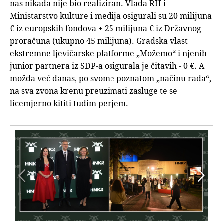
nas nikada nije bio realiziran. Vlada RH i
Ministarstvo kulture i medija osigurali su 20 milijuna
€ iz europskih fondova + 25 milijuna € iz Državnog
proračuna (ukupno 45 milijuna). Gradska vlast
ekstremne ljevičarske platforme „Možemo“ i njenih
junior partnera iz SDP-a osigurala je čitavih - 0 €. A
možda već danas, po svome poznatom „načinu rada“,
na sva zvona krenu preuzimati zasluge te se
licemjerno kititi tuđim perjem.

