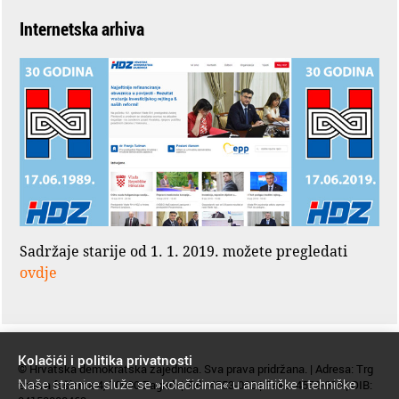
Internetska arhiva
Sadržaje starije od 1. 1. 2019. možete pregledati
ovdje
Kolačići i politika privatnosti
© Hrvatska demokratska zajednica. Sva prava pridržana. | Adresa: Trg
Naše stranice služe se »kolačićima« u analitičke i tehničke
žrtava fašizma 4, 10000 Zagreb | Tel.: 4553-000 | Faks: 4552-600 | OIB: