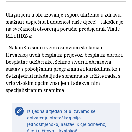
Ulaganjem u obrazovanje i sport ulažemo u zdravu,
snažnu i uspješnu budućnost naše djece! - također je
na svečanosti otvorenja poručio predsjednik Vlade
RH i HDZ-a:
- Nakon što smo u svim osnovnim školama u
Hrvatskoj uveli besplatni prijevoz, besplatni obrok i
besplatne udžbenike, želimo stvoriti obrazovni
sustav s poboljšanim programima i kurikulima koji
će iznjedriti mlade ljude spremne za tržište rada, s
vrlo visokim općim znanjem i adekvatnim
specijaliziranim znanjima.
Iz tjedna u tjedan približavamo se
ostvarenju strateškog cilja -
jednosmjenskoj nastavi & cjelodnevnoj
školi u čitavoj Hrvatskoj!