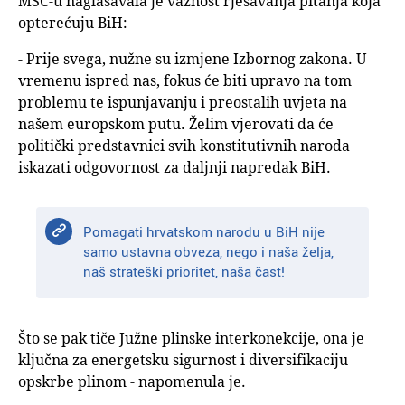
MSC-u naglašavala je važnost rješavanja pitanja koja
opterećuju BiH:
- Prije svega, nužne su izmjene Izbornog zakona. U
vremenu ispred nas, fokus će biti upravo na tom
problemu te ispunjavanju i preostalih uvjeta na
našem europskom putu. Želim vjerovati da će
politički predstavnici svih konstitutivnih naroda
iskazati odgovornost za daljnji napredak BiH.
Pomagati hrvatskom narodu u BiH nije
samo ustavna obveza, nego i naša želja,
naš strateški prioritet, naša čast!
Što se pak tiče Južne plinske interkonekcije, ona je
ključna za energetsku sigurnost i diversifikaciju
opskrbe plinom - napomenula je.