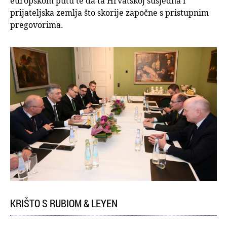
europskom putu te da ta Hrvatskoj susjedna i
prijateljska zemlja što skorije započne s pristupnim
pregovorima.
KRIŠTO S RUBIOM & LEYEN