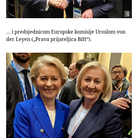
… i predsjednicom Europske komisije Ursulom von
der Leyen („Prava prijateljica BiH“).