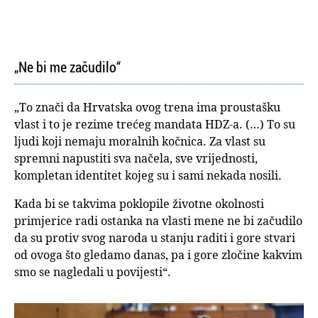
„Ne bi me začudilo“
„To znači da Hrvatska ovog trena ima proustašku
vlast i to je rezime trećeg mandata HDZ-a. (…) To su
ljudi koji nemaju moralnih kočnica. Za vlast su
spremni napustiti sva načela, sve vrijednosti,
kompletan identitet kojeg su i sami nekada nosili.
Kada bi se takvima poklopile životne okolnosti
primjerice radi ostanka na vlasti mene ne bi začudilo
da su protiv svog naroda u stanju raditi i gore stvari
od ovoga što gledamo danas, pa i gore zločine kakvim
smo se nagledali u povijesti“.