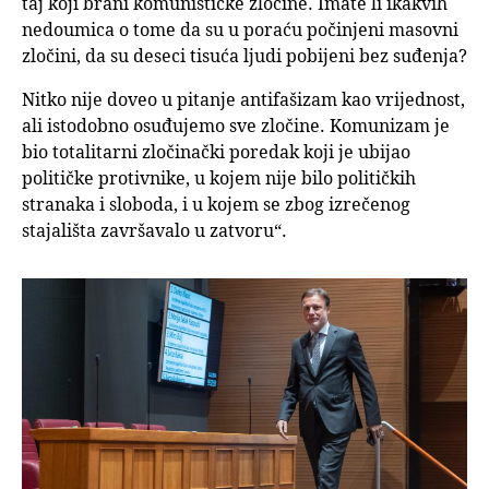
taj koji brani komunističke zločine. Imate li ikakvih
nedoumica o tome da su u poraću počinjeni masovni
zločini, da su deseci tisuća ljudi pobijeni bez suđenja?
Nitko nije doveo u pitanje antifašizam kao vrijednost,
ali istodobno osuđujemo sve zločine. Komunizam je
bio totalitarni zločinački poredak koji je ubijao
političke protivnike, u kojem nije bilo političkih
stranaka i sloboda, i u kojem se zbog izrečenog
stajališta završavalo u zatvoru“.