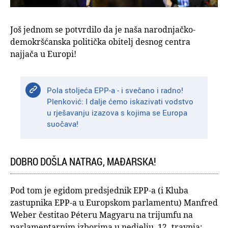
Još jednom se potvrdilo da je naša narodnjačko-
demokršćanska politička obitelj desnog centra
najjača u Europi!
Pola stoljeća EPP-a - i svečano i radno!
Plenković: I dalje ćemo iskazivati vodstvo
u rješavanju izazova s kojima se Europa
suočava!
DOBRO DOŠLA NATRAG, MAĐARSKA!
Pod tom je egidom predsjednik EPP-a (i Kluba
zastupnika EPP-a u Europskom parlamentu) Manfred
Weber čestitao Péteru Magyaru na trijumfu na
parlamentarnim izborima u nedjelju, 12. travnja: