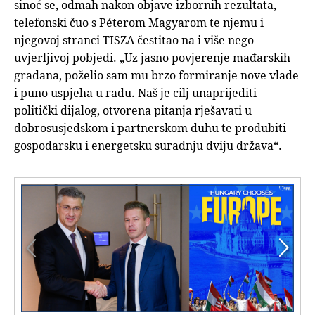
sinoć se, odmah nakon objave izbornih rezultata,
telefonski čuo s Péterom Magyarom te njemu i
njegovoj stranci TISZA čestitao na i više nego
uvjerljivoj pobjedi. „Uz jasno povjerenje mađarskih
građana, poželio sam mu brzo formiranje nove vlade
i puno uspjeha u radu. Naš je cilj unaprijediti
politički dijalog, otvorena pitanja rješavati u
dobrosusjedskom i partnerskom duhu te produbiti
gospodarsku i energetsku suradnju dviju država“.

