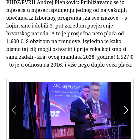
PHDZ/PVRH Andrej Plenković: Približavamo se iz
mjeseca u mjesec ispunjenju jednog od najvažnijih
obećanja iz Izbornog programa „Za sve izazove“ - s
kojim smo i dobili 3. put zaredom povjerenje
hrvatskog naroda. A to je prosječna neto plaća od
1.600 €. S obzirom na trendove, izgledno je kako
bismo taj cilj mogli ostvariti i prije roka koji smo si
sami zadali - kraj ovog mandata 2028. godine! 1.527 €
- to je u odnosu na 2016. i više nego duplo veća plaća.

