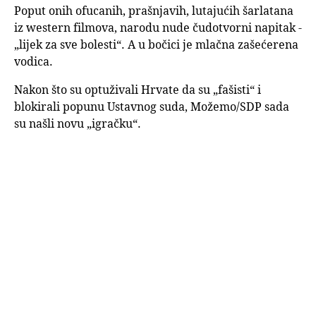
Poput onih ofucanih, prašnjavih, lutajućih šarlatana
iz western filmova, narodu nude čudotvorni napitak -
„lijek za sve bolesti“. A u bočici je mlačna zašećerena
vodica.
Nakon što su optuživali Hrvate da su „fašisti“ i
blokirali popunu Ustavnog suda, Možemo/SDP sada
su našli novu „igračku“.