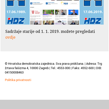
Sadržaje starije od 1. 1. 2019. možete pregledati
ovdje
© Hrvatska demokratska zajednica. Sva prava pridržana. | Adresa: Trg
žrtava fašizma 4, 10000 Zagreb | Tel.: 4553-000 | Faks: 4552-600 | OIB:
04150008463
Politika privatnosti