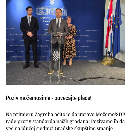
Poziv možemosima - povećajte plaće!
Na primjeru Zagreba očito je da upravo Možemo/SDP
rade protiv standarda naših građana! Pozivamo ih da
već na idućoj sjednici Gradske skupštine smanje