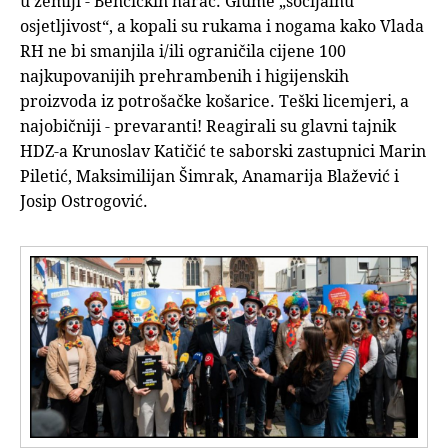
u zemlji - Benčićkin harač. Glume „socijalnu
osjetljivost“, a kopali su rukama i nogama kako Vlada
RH ne bi smanjila i/ili ograničila cijene 100
najkupovanijih prehrambenih i higijenskih
proizvoda iz potrošačke košarice. Teški licemjeri, a
najobičniji - prevaranti! Reagirali su glavni tajnik
HDZ-a Krunoslav Katičić te saborski zastupnici Marin
Piletić, Maksimilijan Šimrak, Anamarija Blažević i
Josip Ostrogović.