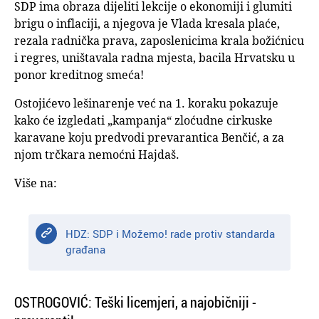
SDP ima obraza dijeliti lekcije o ekonomiji i glumiti
brigu o inflaciji, a njegova je Vlada kresala plaće,
rezala radnička prava, zaposlenicima krala božićnicu
i regres, uništavala radna mjesta, bacila Hrvatsku u
ponor kreditnog smeća!
Ostojićevo lešinarenje već na 1. koraku pokazuje
kako će izgledati „kampanja“ zloćudne cirkuske
karavane koju predvodi prevarantica Benčić, a za
njom trčkara nemoćni Hajdaš.
Više na:
HDZ: SDP i Možemo! rade protiv standarda
građana
OSTROGOVIĆ: Teški licemjeri, a najobičniji -