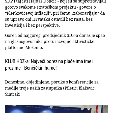
SDP i taj isti Hajdaš Dončić - koji su se suprotstavljali
gotovo svakome strateškom projektu - govore o
“Plenkovićevoj inflaciji”, pri čemu „zaboravljaju“ da
su upravo oni Hrvatsku ostavili bez rasta, bez
investicija i bez perspektive.
Gore i od najgoreg, predsjednik SDP-a danas je spao
na glasnogovornika proturazvojne aktivističke
platforme Možemo.
KLUB HDZ-a: Najveći porez na plaće ima ime i
prezime - Benčićkin harač!
Donosimo, objedinjeno, poruke s konferencije za
medije troje naših zastupnika (Piletić, Blažević,
Šimrak):