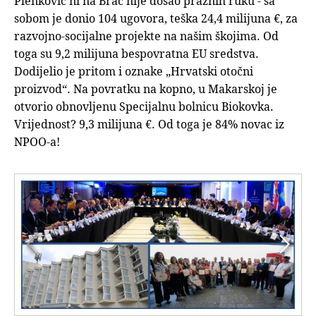
Plenković ni na Brač nije došao praznih ruku - sa
sobom je donio 104 ugovora, teška 24,4 milijuna €, za
razvojno-socijalne projekte na našim škojima. Od
toga su 9,2 milijuna bespovratna EU sredstva.
Dodijelio je pritom i oznake „Hrvatski otočni
proizvod“. Na povratku na kopno, u Makarskoj je
otvorio obnovljenu Specijalnu bolnicu Biokovka.
Vrijednost? 9,3 milijuna €. Od toga je 84% novac iz
NPOO-a!

