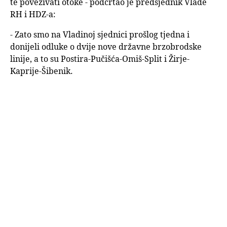
te povezivati otoke - podcrtao je predsjednik Vlade
RH i HDZ-a:
- Zato smo na Vladinoj sjednici prošlog tjedna i
donijeli odluke o dvije nove državne brzobrodske
linije, a to su Postira-Pučišća-Omiš-Split i Žirje-
Kaprije-Šibenik.