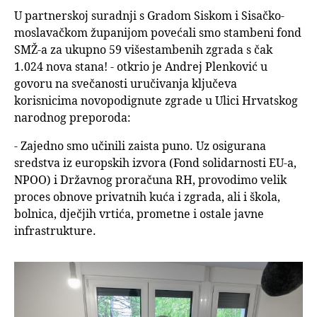
U partnerskoj suradnji s Gradom Siskom i Sisačko-
moslavačkom županijom povećali smo stambeni fond
SMŽ-a za ukupno 59 višestambenih zgrada s čak
1.024 nova stana! - otkrio je Andrej Plenković u
govoru na svečanosti uručivanja ključeva
korisnicima novopodignute zgrade u Ulici Hrvatskog
narodnog preporoda:
- Zajedno smo učinili zaista puno. Uz osigurana
sredstva iz europskih izvora (Fond solidarnosti EU-a,
NPOO) i Državnog proračuna RH, provodimo velik
proces obnove privatnih kuća i zgrada, ali i škola,
bolnica, dječjih vrtića, prometne i ostale javne
infrastrukture.