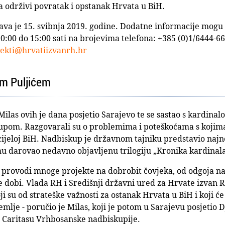
a održivi povratak i opstanak Hrvata u BiH.
ava je 15. svibnja 2019. godine. Dodatne informacije mogu
00 do 15:00 sati na brojevima telefona: +385 (0)1/6444-668
jekti@hrvatiizvanrh.hr
om Puljićem
Milas ovih je dana posjetio Sarajevo te se sastao s kardina
pom. Razgovarali su o problemima i poteškoćama s kojima
i cijeloj BiH. Nadbiskup je državnom tajniku predstavio naj
mu darovao nedavno objavljenu trilogiju „Kronika kardinala
H provodi mnoge projekte na dobrobit čovjeka, od odgoja na
e dobi. Vlada RH i Središnji državni ured za Hrvate izvan R
i su od strateške važnosti za ostanak Hrvata u BiH i koji će
lje - poručio je Milas, koji je potom u Sarajevu posjetio Dj
pri Caritasu Vrhbosanske nadbiskupije.