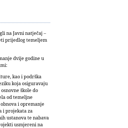
i na Javni natječaj –
eti prijedlog temeljem
jmanje dvije godine u
ami:
ture, kao i podrška
eziku koja osiguravaju
d osnovne škole do
jela od temeljne
a, obnova i opremanje
 i projekata za
nih ustanova te nabava
projekti usmjereni na