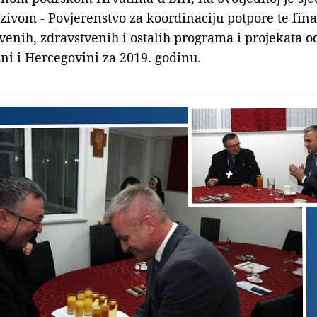
ivom - Povjerenstvo za koordinaciju potpore te fina
enih, zdravstvenih i ostalih programa i projekata od
ni i Hercegovini za 2019. godinu.