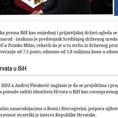
ka prema BiH kao susjednoj i prijateljskoj državi ogleda se
 narod - istaknuo je predstojnik Središnjeg državnog ureda
Z-a Zvonko Milas, rekavši da je u tu svrhu iz državnog pro
ovećanje od 7,5 posto, odnosno od 1,8 milijuna kuna u odno
Hrvata u BiH
 HDZ-a Andrej Plenković naglasio je da se projektima i pro
na pomaže zaštiti identiteta Hrvata u BiH kao ravnopravnog 
našim sunarodnjacima u Bosni i Hercegovini, potpora njihov
ravnost strateški je interes Republike Hrvatske.