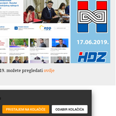
2019. možete pregledati
ovdje
3
PRISTAJEM NA KOLAČIĆE
ODABIR KOLAČIĆA