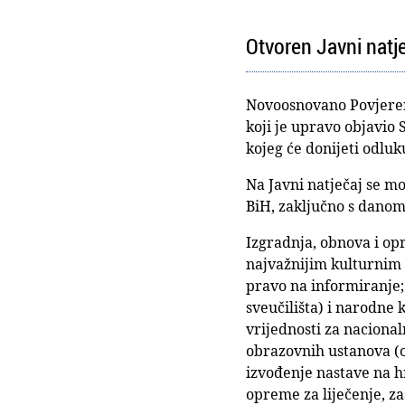
Otvoren Javni natj
Novoosnovano Povjerens
koji je upravo objavio 
kojeg će donijeti odluk
Na Javni natječaj se mo
BiH, zaključno s danom
Izgradnja, obnova i op
najvažnijim kulturnim 
pravo na informiranje;
sveučilišta) i narodne 
vrijednosti za naciona
obrazovnih ustanova (o
izvođenje nastave na h
opreme za liječenje, za