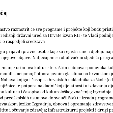
ečaj
tvo razmotrit će sve programe i projekte koji budu pristigl
Središnji državni ured za Hrvate izvan RH - te Vladi podnij
u o raspodjeli sredstava
gu prijaviti pravne osobe koje su registrirane i djeluju na
 njegove objave. Natječajem su obuhvaćeni sljedeći progr
remanje ustanova kulture te zaštita i obnova spomenika kul
manifestacijama; Potpora javnim glasilima na hrvatskom j
 Nabava knjiga i časopisa hrvatskih nakladnika za škole (o
knjižnice te potpora nakladničkoj djelatnosti u izdavanju d
lnu kulturu i časopisa od kulturološkog značenja; Izgradnj
d predškolskih ustanova do sveučilišta) te izrada programa
rvatskom jeziku; Izgradnja, obnova i opremanje zdravstve
štitu i očuvanje zdravlja; Infrastrukturni projekti i drugi 