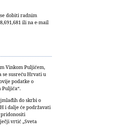
 se dobiti radnim
,691,681 ili na e-mail
lom Vinkom Puljićem,
 se susreću Hrvati u
novije podatke o
 Puljića“.
jmlađih do skrbi o
H i dalje će podržavati
 pridonositi
ečji vrtić „Sveta