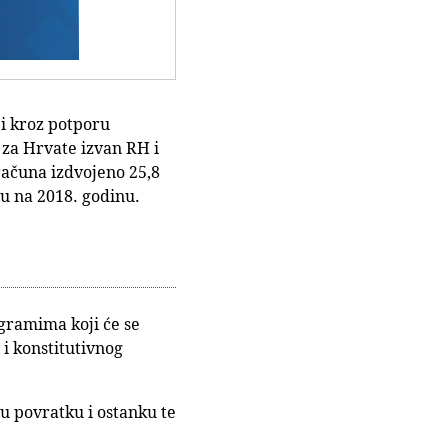
 i kroz potporu
 za Hrvate izvan RH i
računa izdvojeno 25,8
su na 2018. godinu.
gramima koji će se
i konstitutivnog
u povratku i ostanku te