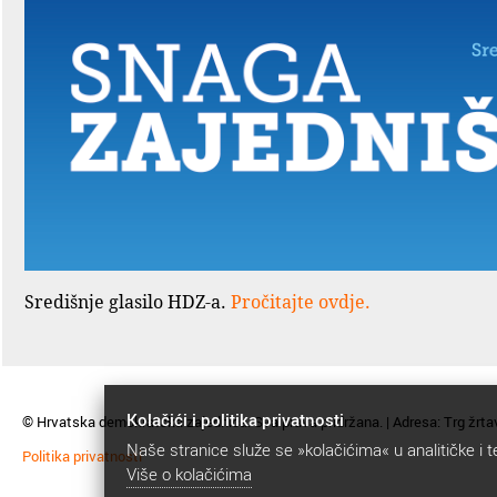
Središnje glasilo HDZ-a.
Pročitajte ovdje.
Kolačići i politika privatnosti
© Hrvatska demokratska zajednica. Sva prava pridržana. | Adresa: Trg žrta
Naše stranice služe se »kolačićima« u analitičke i t
Politika privatnosti
Više o kolačićima