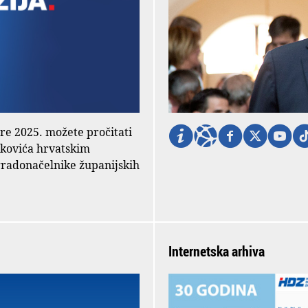
ore 2025. možete pročitati
nkovića hrvatskim
gradonačelnike županijskih
Internetska arhiva