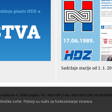
Sadržaje starije od 1. 1. 
va fašizma 4, 10000 Zagreb | Tel.: 4553-000 | Faks: 4552-600 | OIB: 0415000846
ehničke svrhe. Potonji su nužni za funkcioniranje stranica.