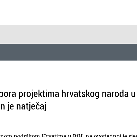
ora projektima hrvatskog naroda u 
n je natječaj
ažnom podrškom Hrvatima u BiH, na ovotjednoj je sj