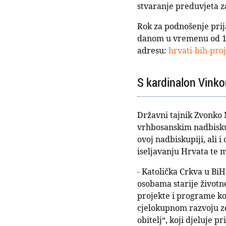
stvaranje preduvjeta z
Rok za podnošenje prij
danom u vremenu od 10:
adresu:
hrvati-bih-pro
S kardinalon Vink
Državni tajnik Zvonko 
vrhbosanskim nadbisku
ovoj nadbiskupiji, ali 
iseljavanju Hrvata te 
- Katolička Crkva u Bi
osobama starije životn
projekte i programe koj
cjelokupnom razvoju zem
obitelj“, koji djeluje 