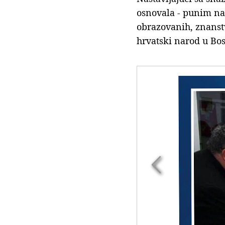
osnovala - punim naz
obrazovanih, znanstv
hrvatski narod u Bos
