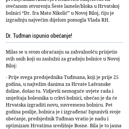
svečanom otvorenju Šeste lamele/bloka u Hrvatskoj
bolnici “Dr. fra Mato Nikolić” u Novoj Biloj, čiju je
izgradnju najvećim dijelom pomogla Vlada RH.
Dr. Tuđman ispunio obećanje!
Milas se u svom obraćanju sa zahvalnošću prisjetio
svih onih koji su zaslužni za gradnju bolnice u Novoj
Biloj:
- Prije svega predsjednika Tuđmana, koji je prije 25
godina, u najtežim danima za Hrvate Lašvanske
doline, došao tu. Vidjevši nemoguće uvjete rada i
smještaja bolesnika u crkvi-bolnici, obećao je da će
Hrvatska izgraditi novu, suvremenu bolnicu. Pet
godina poslije, bolnica je i izgrađena! Ispunivši svoje
obećanje, predsjednik Tuđman vratio je nadu i
optimizam Hrvatima središnje Bosne. Bila je to jasna