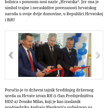
bolnica s ponosom nosi naziv „Hrvatska“. Jer ona je
simbol trajne i neraskidive povezanosti hrvatskog
naroda u svoje dvije domovine, u Republici Hrvatskoj
i BiH!


Poručio je to državni tajnik Središnjeg državnog
ureda za Hrvate izvan RH (i član Predsjedništva
HDZ-a) Zvonko Milas, koji je kao izaslanik
predsjednika Andreja Plenkovića sudjelovao na