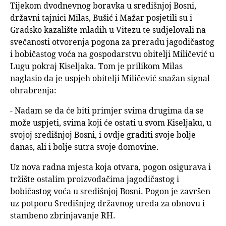
Tijekom dvodnevnog boravka u središnjoj Bosni,
državni tajnici Milas, Bušić i Mažar posjetili su i
Gradsko kazalište mladih u Vitezu te sudjelovali na
svečanosti otvorenja pogona za preradu jagodičastog
i bobičastog voća na gospodarstvu obitelji Miličević u
Lugu pokraj Kiseljaka. Tom je prilikom Milas
naglasio da je uspjeh obitelji Miličević snažan signal
ohrabrenja:
- Nadam se da će biti primjer svima drugima da se
može uspjeti, svima koji će ostati u svom Kiseljaku, u
svojoj središnjoj Bosni, i ovdje graditi svoje bolje
danas, ali i bolje sutra svoje domovine.
Uz nova radna mjesta koja otvara, pogon osigurava i
tržište ostalim proizvođačima jagodičastog i
bobičastog voća u središnjoj Bosni. Pogon je završen
uz potporu Središnjeg državnog ureda za obnovu i
stambeno zbrinjavanje RH.