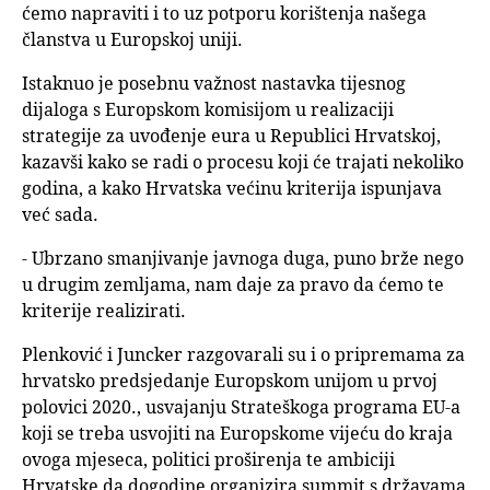
ćemo napraviti i to uz potporu korištenja našega
članstva u Europskoj uniji.
Istaknuo je posebnu važnost nastavka tijesnog
dijaloga s Europskom komisijom u realizaciji
strategije za uvođenje eura u Republici Hrvatskoj,
kazavši kako se radi o procesu koji će trajati nekoliko
godina, a kako Hrvatska većinu kriterija ispunjava
već sada.
- Ubrzano smanjivanje javnoga duga, puno brže nego
u drugim zemljama, nam daje za pravo da ćemo te
kriterije realizirati.
Plenković i Juncker razgovarali su i o pripremama za
hrvatsko predsjedanje Europskom unijom u prvoj
polovici 2020., usvajanju Strateškoga programa EU-a
koji se treba usvojiti na Europskome vijeću do kraja
ovoga mjeseca, politici proširenja te ambiciji
Hrvatske da dogodine organizira summit s državama