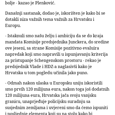
bolje - kazao je Plenković.
Današnji sastanak, dodao je, iskorišten je kako bi se
dotakli niza važnih tema važnih za Hrvatsku i
Europu.
- Istaknuli smo našu želju i ambiciju da se do kraja
mandata Komisije predsjednika Junckera, do sredine
ove jeseni, sa strane Komisije pozitivno evaluira
napredak koji smo napravili u ispunjavanju kriterija
za pristupanje Schengenskom prostoru - rekao je
predsjednik Vlade i HDZ-a naglasivši kako je
Hrvatska u tom pogledu učinila jako puno.
- Odmah nakon ulaska u Europsku uniju iskoristili
smo prvih 120 milijuna eura, nakon toga još dodatnih
120 milijuna eura, Hrvatska jača svoju vanjsku
granicu, unaprjeđuje policijsku suradnju sa
susjednim zemljama i uvjereni smo da ćemo ispuniti
i posljednje elementa koji su na stolu kako bi