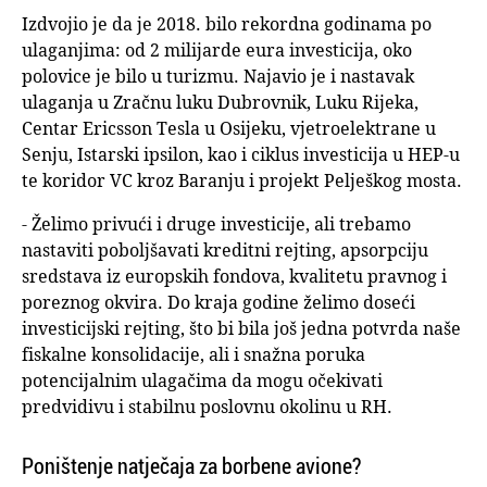
Izdvojio je da je 2018. bilo rekordna godinama po
ulaganjima: od 2 milijarde eura investicija, oko
polovice je bilo u turizmu. Najavio je i nastavak
ulaganja u Zračnu luku Dubrovnik, Luku Rijeka,
Centar Ericsson Tesla u Osijeku, vjetroelektrane u
Senju, Istarski ipsilon, kao i ciklus investicija u HEP-u
te koridor VC kroz Baranju i projekt Pelješkog mosta.
- Želimo privući i druge investicije, ali trebamo
nastaviti poboljšavati kreditni rejting, apsorpciju
sredstava iz europskih fondova, kvalitetu pravnog i
poreznog okvira. Do kraja godine želimo doseći
investicijski rejting, što bi bila još jedna potvrda naše
fiskalne konsolidacije, ali i snažna poruka
potencijalnim ulagačima da mogu očekivati
predvidivu i stabilnu poslovnu okolinu u RH.
Poništenje natječaja za borbene avione?