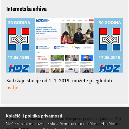
Internetska arhiva
Sadržaje starije od 1. 1. 2019. možete pregledati
ovdje
Kolačići i politika privatnosti
© Hrvatska demokratska zajednica. Sva prava pridržana. | Adresa: Trg
Naše stranice služe se »kolačićima« u analitičke i tehničke
žrtava fašizma 4, 10000 Zagreb | Tel.: 4553-000 | Faks: 4552-600 | OIB: