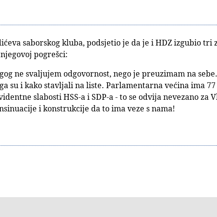
ićeva saborskog kluba, podsjetio je da je i HDZ izgubio tri z
 njegovoj pogrešci:
rugog ne svaljujem odgovornost, nego je preuzimam na sebe.
koga su i kako stavljali na liste. Parlamentarna većina ima 77
evidentne slabosti HSS-a i SDP-a - to se odvija nevezano za
nsinuacije i konstrukcije da to ima veze s nama!