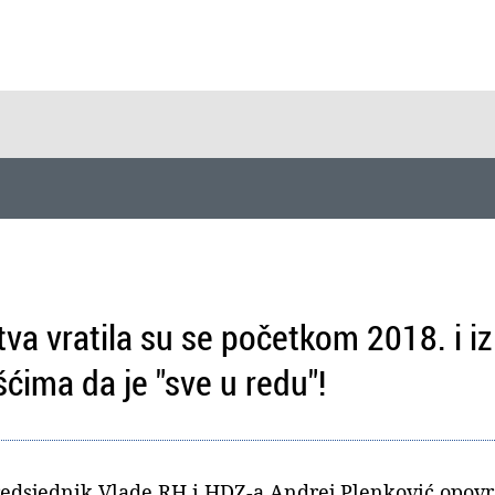
va vratila su se početkom 2018. i iz
ešćima da je "sve u redu"!
predsjednik Vlade RH i HDZ-a Andrej Plenković opovr