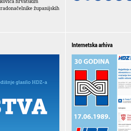
nkovića hrvatskim
gradonačelnike županijskih
Internetska arhiva