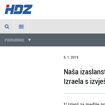
PODRUBRIKE
6. 1. 2019.
Naša izaslanst
Izraela s izvj
U izjavi za medije 