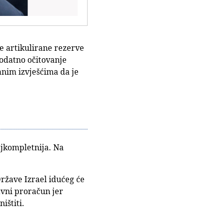
e artikulirane rezerve
 dodatno očitovanje
sanim izvješćima da je
ajkompletnija. Na
Države Izrael idućeg će
avni proračun jer
ištiti.