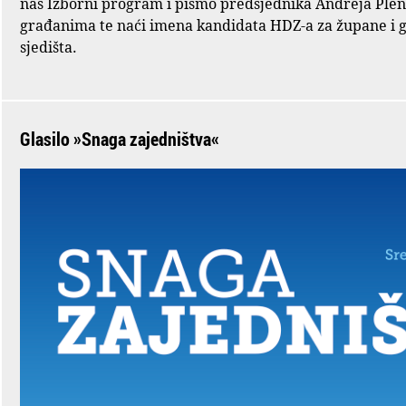
naš Izborni program i pismo predsjednika Andreja Ple
građanima te naći imena kandidata HDZ-a za župane i 
sjedišta.
Glasilo »Snaga zajedništva«