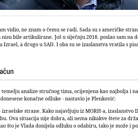
am vidio, ne znam o čemu se radi. Sada su s američke stran
n nisu bile artikulirane. Još u siječnju 2018. poslao sam na
u Izrael, a drugo u SAD. I oba su se izaslanstva vratila s pi
račun
 temelju analize stručnog tima, ocijenjena kao najbolja i n
i donesene konačne odluke - nastavio je Plenković:
 izraelske strane. Kako najavljuju iz MORH-a, izaslanstvo 
bu. Ova situacija nije dobra, ali nema nikakve štete za drž
ao što je Vlada donijela odluku o odabiru, tako je može i pon