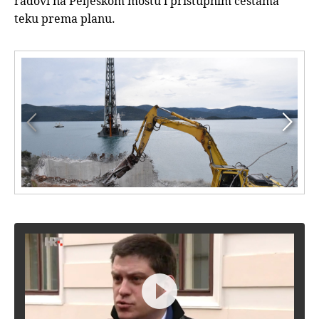
radovi na Pelješkom mostu i pristupnim cestama
teku prema planu.


