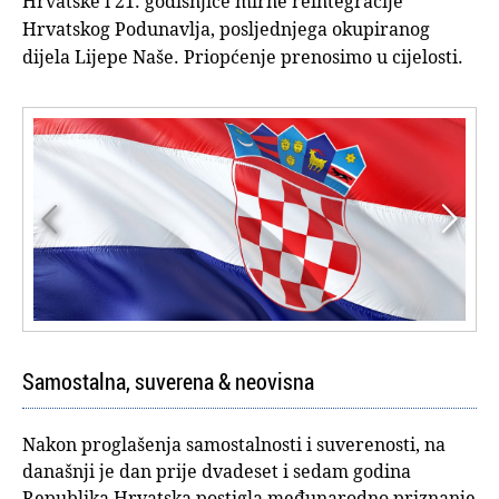
Hrvatske i 21. godišnjice mirne reintegracije
Hrvatskog Podunavlja, posljednjega okupiranog
dijela Lijepe Naše. Priopćenje prenosimo u cijelosti.


Samostalna, suverena & neovisna
Nakon proglašenja samostalnosti i suverenosti, na
današnji je dan prije dvadeset i sedam godina
Republika Hrvatska postigla međunarodno priznanje